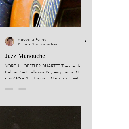
Marguerite Romeuf
31 mai
2 min de lecture
Jazz Manouche
YORGUI LOEFFLER QUARTET Théâtre du
Balcon Rue Guillaume Puy Avignon Le 30
mai 2026 à 20 h Hier soir 30 mai au Théâtre
du Balcon, scène permanente d'Avignon,
l'ambiance était au Jazz ! Et pas n'importe
lequel...le Jazz Manouche. C'est avec deux
morceaux du répertoire de Django
Reinhardt que le quartet a initié cette
présentation. Les quatre virtuoses ont « mis