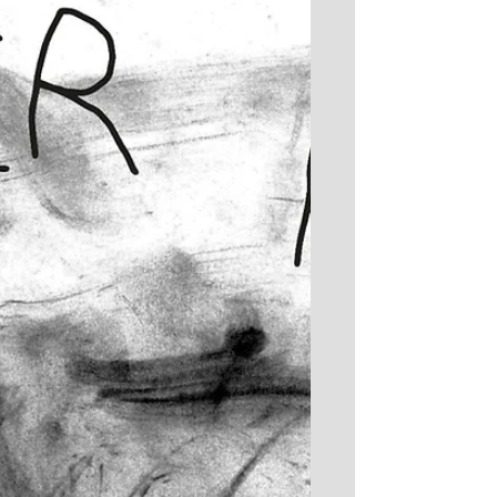
FESTIVAL OFF AVIGNON 2026 Théâtre de
l'Optimist Rue Guillaume Puy Avignon Vu le
23 mai à 20h Un homme raconte son trouble
d’adolescent lorsqu’il découvre la sexualité :
gêne, questionnement, culpabilité, attrait,
et finalement passage à l’acte. Présenter au
théâtre ce sujet mainte fois abordé est un
défi risqué. « Nocturne sexuel » le relève
avec brio grâce à une audacieuse mise en
scène collective qui transforme la narration
en spectacle de cabaret. Dès l’entrée on se
trou