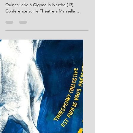
Marguerite Romeuf
19 mai
7 min de lecture
Maurice Vinçon
Conférence Le 7 mai 2026 Théâtre La
Quincaillerie à Gignac-la-Nerthe (13)
Conférence sur le Théâtre à Marseille
depuis 1946 à nos jours par l'acteur et
ancien directeur du Théâtre de Lenche
Maurice Vinçon Le 7 mai Maurice Vinçon,
acteur, metteur en scène, ancien directeur
administratif du Théâtre de Lenche situé en
plein cœur historique de Marseille, donnait