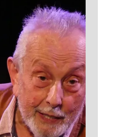
Créer pour accepter la mort
Du 22 au 29 mai 2026 (sur rendez-vous) Au
cœur de MAINS D’ŒUVRES, 1 rue Charles
GARNIER- 93400 Saint Ouen Contactez
Benoît CAVIN par mail pour réserver votre
place à l’adresse suivante :
Benoit.cavin@gmail.com Créer pour
accepter la mort : Une investigation tout
aussi zélée qu’enivrante. Artiste plasticien
ayant plusieurs cordes à son arc et un
imaginaire coloré débordant de fantaisie et
d'expressivité, Benoît Cavin vous invite ici à
découvrir l'intimité de ses tourments. Se