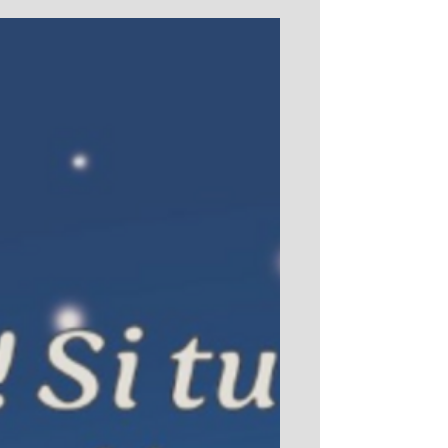
mai 2026 à 20h Les ailes en chiffons Off 2026
le 15 juillet 2026 à 18h et à 21h à L’Atelier 44
rue Thiers Avignon Chacun des spectacles
de Lionel Damei est un rendez-vous espéré
dans la joie de retrouver cet artiste aux
talents pluriels. Lionel Damei est plus que
brillant, il est à la fois force et ténuité,
lumière noire et obscurité solaire, poésie
aux mots ailés et textes coups de poing