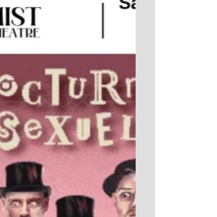
12h relâche les 9,16,23 Réservations :
Théâtre de l’Optimist au 0465879215
www.theatreoptimist.fr Un spectacle en
famille à ne pas manquer! Voilà un titre qui
sonne comme une confidence glissée à
l’oreille. Il y a dans ces mots quelque chose
d’intrigant et de légèrement mélancolique.
Qui est Harap Alb ? Pourquoi ce soupir
avant son nom ? Avant même que le le