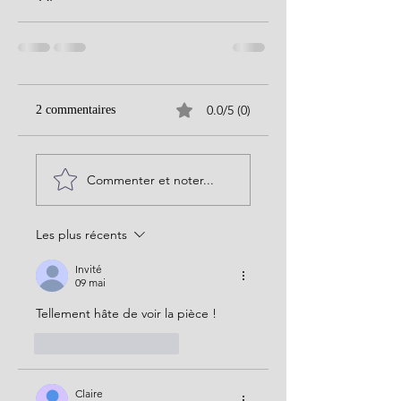
0.0/5 (0)
2 commentaires
Commenter et noter...
Les plus récents
Invité
09 mai
Tellement hâte de voir la pièce !
J'aime
Répondre
Claire