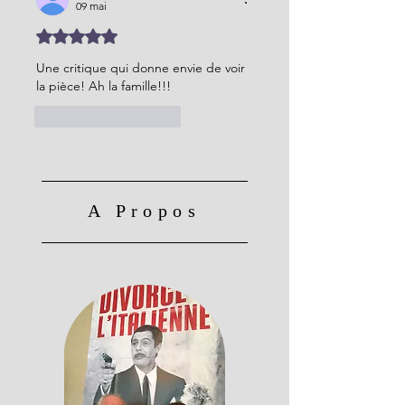
09 mai
Noté 5 étoiles sur 5.
Une critique qui donne envie de voir 
la pièce! Ah la famille!!!
J'aime
Répondre
A Propos