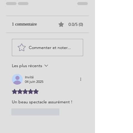
0.0/5 (0)
1 commentaire
Commenter et noter...
Les plus récents
Invité
04 juin 2025
Noté 5 étoiles sur 5.
Un beau spectacle assurément !
J'aime
Répondre