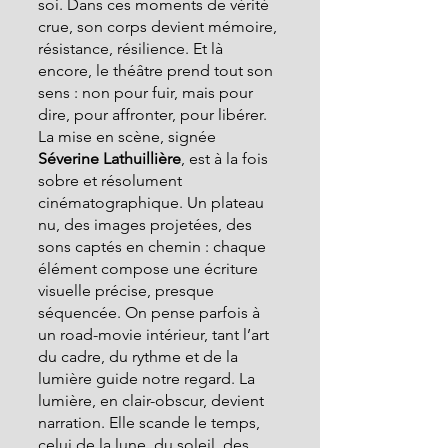
soi. Dans ces moments de vérité 
crue, son corps devient mémoire, 
résistance, résilience. Et là 
encore, le théâtre prend tout son 
sens : non pour fuir, mais pour 
dire, pour affronter, pour libérer.
La mise en scène, signée 
Séverine Lathuillière
, est à la fois 
sobre et résolument 
cinématographique. Un plateau 
nu, des images projetées, des 
sons captés en chemin : chaque 
élément compose une écriture 
visuelle précise, presque 
séquencée. On pense parfois à 
un road-movie intérieur, tant l’art 
du cadre, du rythme et de la 
lumière guide notre regard. La 
lumière, en clair-obscur, devient 
narration. Elle scande le temps, 
celui de la lune, du soleil, des 