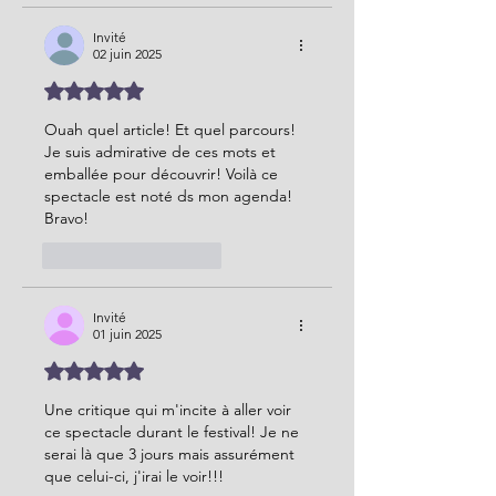
Invité
02 juin 2025
Noté 5 étoiles sur 5.
Ouah quel article! Et quel parcours! 
Je suis admirative de ces mots et 
emballée pour découvrir! Voilà ce 
spectacle est noté ds mon agenda! 
Bravo!
J'aime
Répondre
Invité
01 juin 2025
Noté 5 étoiles sur 5.
Une critique qui m'incite à aller voir 
ce spectacle durant le festival! Je ne 
serai là que 3 jours mais assurément 
que celui-ci, j'irai le voir!!!