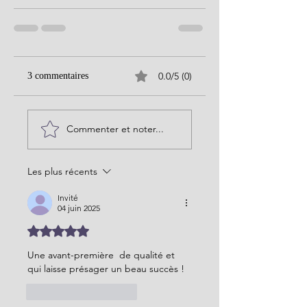
0.0/5 (0)
3 commentaires
Commenter et noter...
Les plus récents
Invité
04 juin 2025
Noté 5 étoiles sur 5.
Une avant-première  de qualité et 
qui laisse présager un beau succès !
J'aime
Répondre