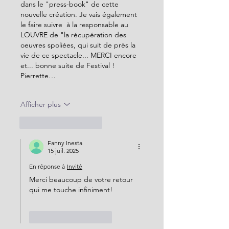
dans le "press-book" de cette 
nouvelle création. Je vais également 
le faire suivre  à la responsable au 
LOUVRE de "la récupération des 
oeuvres spoliées, qui suit de près la 
vie de ce spectacle... MERCI encore 
et... bonne suite de Festival ! 
Pierrette…
Afficher plus
J'aime
Répondre
Fanny Inesta
15 juil. 2025
En réponse à
Invité
Merci beaucoup de votre retour 
qui me touche infiniment!
J'aime
Répondre