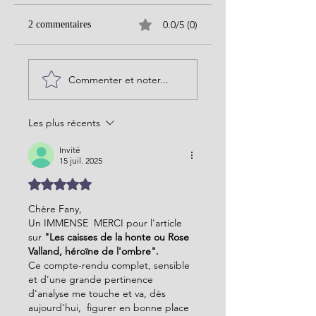
0.0/5 (0)
2 commentaires
Commenter et noter...
Les plus récents
Invité
15 juil. 2025
Noté 5 étoiles sur 5.
Chère Fany,
Un IMMENSE  MERCI pour l'article 
sur 
"Les caisses de la honte ou Rose 
Valland, héroïne de l'ombre".
Ce compte-rendu complet, sensible 
et d'une grande pertinence 
d'analyse me touche et va, dès 
aujourd'hui,  figurer en bonne place 