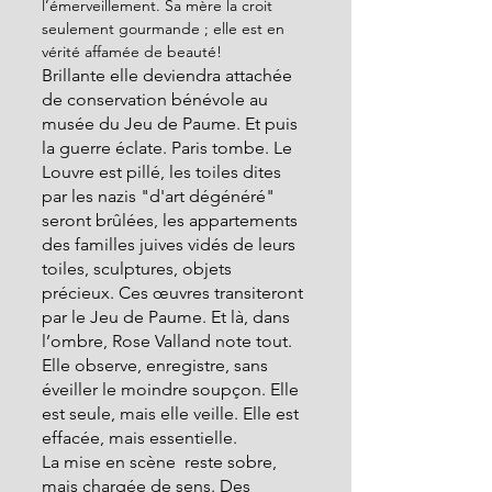
l’émerveillement. Sa mère la croit 
seulement gourmande ; elle est en 
vérité affamée de beauté!
Brillante elle deviendra attachée 
de conservation bénévole au 
musée du Jeu de Paume. Et puis 
la guerre éclate. Paris tombe. Le 
Louvre est pillé, les toiles dites 
par les nazis "d'art dégénéré" 
seront brûlées, les appartements 
des familles juives vidés de leurs 
toiles, sculptures, objets 
précieux. Ces œuvres transiteront 
par le Jeu de Paume. Et là, dans 
l’ombre, Rose Valland note tout. 
Elle observe, enregistre, sans  
éveiller le moindre soupçon. Elle 
est seule, mais elle veille. Elle est 
effacée, mais essentielle.
La mise en scène  reste sobre, 
mais chargée de sens. Des 