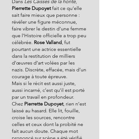
Dans 
Les Caisses de la honte
, 
Pierrette Dupoyet
 fait ce qu’elle 
sait faire mieux que personne : 
révéler une figure méconnue, 
faire vibrer le destin d’une femme 
que l’Histoire officielle a trop peu 
célébrée. 
Rose Valland
, fut 
pourtant une actrice essentielle 
dans la restitution de milliers 
d’œuvres d’art volées par les 
nazis. Discrète, effacée, mais d’un 
courage à toute épreuve.
Mais si le récit est aussi juste, 
aussi incarné, c’est qu’il est porté 
par un travail en profondeur. 
Chez 
Pierrette Dupoyet
, rien n’est 
laissé au hasard. Elle lit, fouille, 
croise les sources, rencontre 
celles et ceux dont la probité ne 
fait aucun doute. Chaque mot 
prononcé sur scène a été vérifié, 