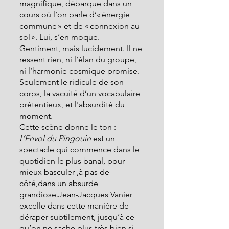
magnifique, débarque dans un 
cours où l’on parle d’« énergie 
commune » et de « connexion au 
sol ». Lui, s’en moque. 
Gentiment, mais lucidement. Il ne 
ressent rien, ni l’élan du groupe, 
ni l’harmonie cosmique promise. 
Seulement le ridicule de son 
corps, la vacuité d’un vocabulaire 
prétentieux, et l'absurdité du 
moment.
Cette scène donne le ton : 
L’Envol du Pingouin
 est un 
spectacle qui commence dans le 
quotidien le plus banal, pour 
mieux basculer ,à pas de 
côté,dans un absurde 
grandiose.Jean-Jacques Vanier 
excelle dans cette manière de 
déraper subtilement, jusqu’à ce 
qu’on ne sache plus très bien si 