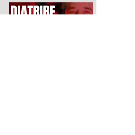
Diatribe d'amour contre un
homme assis
2026 Festival Avignon OFF LA SCIERIE
Salle : Le Studio du 5 au 25 juillet La
parole comme ultime liberté : Diatribe
contre un homme assis de Gabriel
García Márquez Si Gabriel García
Márquez est universellement célébré