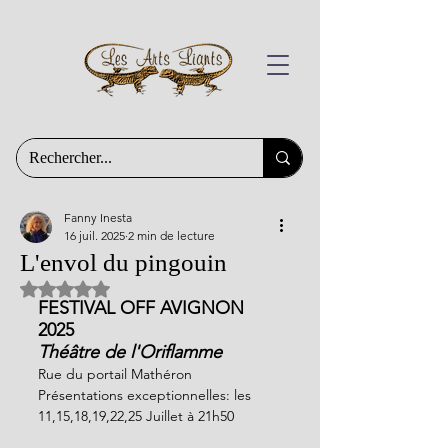
Fanny Inesta
16 juil. 2025
2 min de lecture
L'envol du pingouin
Noté NaN étoiles sur 5.
FESTIVAL OFF AVIGNON 
2025
Théâtre de l'Oriflamme
Rue du portail Mathéron
Présentations exceptionnelles: les 
11,15,18,19,22,25 Juillet à 21h50