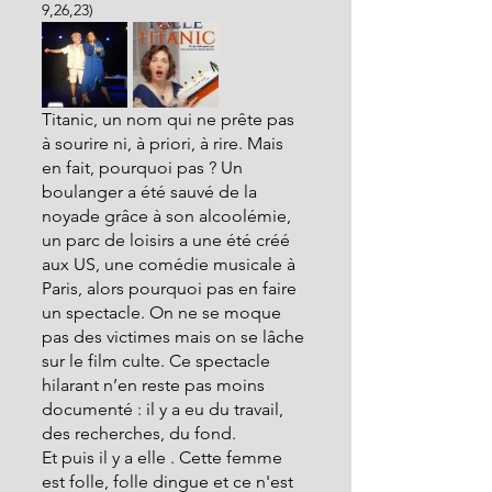
9,26,23)
Titanic, un nom qui ne prête pas 
à sourire ni, à priori, à rire. Mais 
en fait, pourquoi pas ? Un 
boulanger a été sauvé de la 
noyade grâce à son alcoolémie, 
un parc de loisirs a une été créé 
aux US, une comédie musicale à 
Paris, alors pourquoi pas en faire 
un spectacle. On ne se moque 
pas des victimes mais on se lâche 
sur le film culte. Ce spectacle 
hilarant n’en reste pas moins 
documenté : il y a eu du travail, 
des recherches, du fond.
Et puis il y a elle . Cette femme 
est folle, folle dingue et ce n'est 