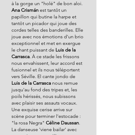
à la gorge un "holé" de bon aloi.
Ana Crismán
 est tantôt un 
papillon qui butine la harpe et 
tantôt un picador qui joue des 
cordes telles des banderilles. Elle 
joue avec nos émotions d'un brio 
exceptionnel et met en exergue 
le chant puissant de
 Luis de la 
Carrasca
. À ce stade les frissons 
nous envahissent, leur accord est 
fusionnel et ils nous téléportent 
vers Séville. El cante jondo de 
Luis de la Carrasca 
nous remue 
jusqu'au fond des tripes et, les 
poils hérissés, nous subissons 
avec plaisir ses assauts vocaux. 
Une exquise cerise arrive sur 
scène pour terminer l'estocade : 
"la rosa Negra" 
Céline Daussan
. 
La danseuse 'viene bailar' avec 