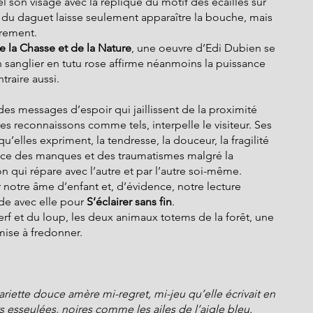
l son visage avec la réplique du motif des écailles sur 
e du daguet laisse seulement apparaître la bouche, mais 
èrement.
 la Chasse et de la Nature
, une oeuvre d’Edi Dubien se 
sanglier en tutu rose affirme néanmoins la puissance 
traire aussi.
des messages d’espoir qui jaillissent de la proximité 
 les reconnaissons comme tels, interpelle le visiteur. Ses 
’elles expriment, la tendresse, la douceur, la fragilité 
ce des manques et des traumatismes malgré la 
on qui répare avec l’autre et par l’autre soi-même.
r notre âme d’enfant et, d’évidence, notre lecture  
de avec elle pour 
S’éclairer sans fin
.
rf et du loup, les deux animaux totems de la forêt, une 
 mise à fredonner.
riette douce amère mi-regret, mi-jeu qu’elle écrivait en 
s esseulées, noires comme les ailes de l’aigle bleu.