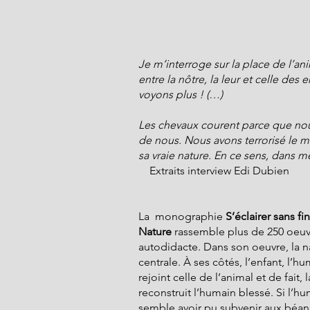
Je m’interroge sur la place de l’an
entre la nôtre, la leur et celle des
voyons plus ! (…)
Les chevaux courent parce que nous 
de nous. Nous avons terrorisé le mon
sa vraie nature. En ce sens, dans me
    Extraits interview Edi Dubien
La  monographie 
S’éclairer sans fin
Nature
 rassemble plus de 250 oeuvr
autodidacte. Dans son oeuvre, la n
centrale. À ses côtés, l’enfant, l’hu
rejoint celle de l’animal et de fait,
reconstruit l’humain blessé. Si l’hu
semble avoir pu subvenir aux béan