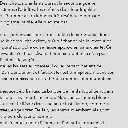
 Des photos d’enfants durant la seconde guerre 
ctimes d’adultes, les enfants dans leur fragilité 
es, l’homme à son inhumanité, révèlent le monstre 
ologisme inutile, elle n’existe pas.
êtus sont investis de la possibilité de communication. 
ue la complicité existe, qu’un échange via le vecteur de 
 qui s’approche ou se laisse approcher sans crainte. Ce 
vants n’est pas clivant. L’humain peut et, à n’en pas 
’animal, le végétal.
e les baisers au chevreuil ou au renard parlent de 
L’amour qui unit et fait exister est omniprésent dans ses 
n car la renaissance est affirmée même si demeurent les 
res, sont édifiantes. La barque de l’enfant qui tient dans 
elle pas vraiment l’arche de Noé car les larmes bleues 
euissent le lièvre dans une autre installation, comme si 
réer, engendrer. De fait, les animaux embarqués sont 
des pleurs du jeune homme.
 et l’osmose entre l’animal et l’enfant s’imposent. La 