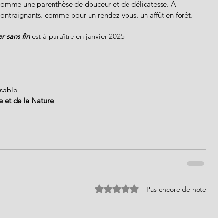
ir  comme une parenthèse de douceur et de délicatesse. A 
 contraignants, comme pour un rendez-vous, un affût en forêt, 
er sans fin 
est à paraître en janvier 2025
nsable
 et de la Nature
Noté 0 étoile sur 5.
Pas encore de note