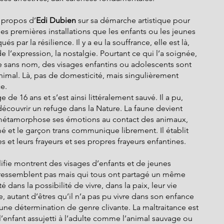
s propos d’
Edi Dubien 
sur sa démarche artistique pour 
les premières installations que les enfants ou les jeunes 
 par la résilience. Il y a eu la souffrance, elle est là, 
e l’expression, la nostalgie. Pourtant ce qui l’a soignée, 
se sans nom, des visages enfantins ou adolescents sont 
mal. Là, pas de domesticité, mais singulièrement 
e.
ge de 16 ans et s’est ainsi littéralement sauvé. Il a pu, 
couvrir un refuge dans la Nature. La faune devient 
 Il métamorphose ses émotions au contact des animaux, 
imé et le garçon trans communique librement. Il établit 
es et leurs frayeurs et ses propres frayeurs enfantines.
ifie montrent des visages d’enfants et de jeunes 
 ressemblent pas mais qui tous ont partagé un même 
 dans la possibilité de vivre, dans la paix, leur vie 
e, autant d’êtres qu’il n’a pas pu vivre dans son enfance 
e détermination de genre clivante. La maltraitance est 
 l’enfant assujetti à l’adulte comme l’animal sauvage ou 