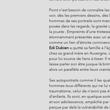
Point n’est besoin de connaître le
voir, dès les premiers dessins, dès 
hommes de ses portraits sont marqués
posée dans les regards, la gravité d
la jouxte ; Empreints d’une tristes
étonnamment présentés avec un ani
comme un lien d’étroite connivenc
Edi Dubien 
a quitté sa famille à l’â
chez sa grand mère en Auvergne, dé
pour lui source de liens à tisser.
laisse parler son être jusque là br
alors un parallèle entre leurs craint
Ses autoportraits comme il les qual
hommes tous différents qui ne lui
traumatisme, celui de n’avoir pas été
d’enfants. Ils sont, en quelque sort
et son adolescence, empêché par un
perçue par delà la vulnérabilité de