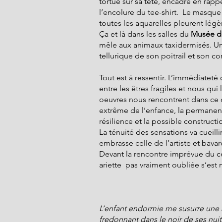
tortue sur sa tête, encadre en rappe
l’encolure du tee-shirt.  Le masqu
toutes les aquarelles pleurent lég
Ça et là dans les salles du 
Musée de
mêle aux animaux taxidermisés. Un 
tellurique de son poitrail et son con
Tout est à ressentir. L’immédiateté 
entre les êtres fragiles et nous qui
oeuvres nous rencontrent dans ce qu
extrême de l’enfance, la permanen
résilience et la possible constructi
La ténuité des sensations va cueilli
embrasse celle de l’artiste et bavar
Devant la rencontre imprévue du ce
ariette  pas vraiment oubliée s’est
L’enfant endormie me susurre une a
fredonnant dans le noir de ses nuit