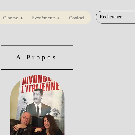
Cinema +
Evénèments +
Contact
A Propos