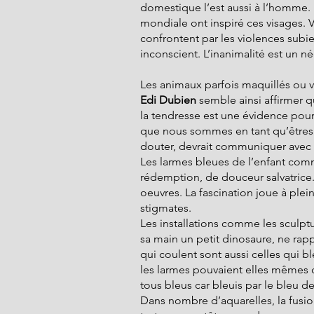
domestique l’est aussi à l’homme.
mondiale ont inspiré ces visages. Vi
confrontent par les violences subi
inconscient. L’inanimalité est un né
Les animaux parfois maquillés ou v
Edi Dubien
 semble ainsi affirmer q
la tendresse est une évidence pour
que nous sommes en tant qu’êtres vi
douter, devrait communiquer avec l
Les larmes bleues de l’enfant comm
rédemption, de douceur salvatrice. 
oeuvres. La fascination joue à plei
stigmates.
Les installations comme les sculptu
sa main un petit dinosaure, ne rapp
qui coulent sont aussi celles qui bl
les larmes pouvaient elles mêmes c
tous bleus car bleuis par le bleu 
Dans nombre d’aquarelles, la fusion