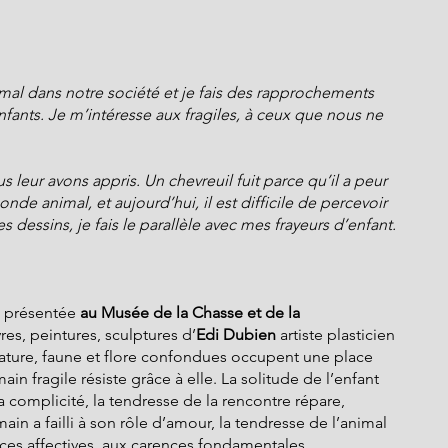
imal dans notre société et je fais des rapprochements 
 enfants. Je m’intéresse aux fragiles, à ceux que nous ne 
leur avons appris. Un chevreuil fuit parce qu’il a peur 
de animal, et aujourd’hui, il est difficile de percevoir 
s dessins, je fais le parallèle avec mes frayeurs d’enfant.
 
présentée 
au Musée de la Chasse et de la 
es, peintures, sculptures d’
Edi Dubien 
artiste plasticien 
ature, faune et flore confondues occupent une place 
main fragile résiste grâce à elle. La solitude de l’enfant 
 la complicité, la tendresse de la rencontre répare, 
main a failli à son rôle d’amour, la tendresse de l’animal 
ces affectives, aux carences fondamentales.