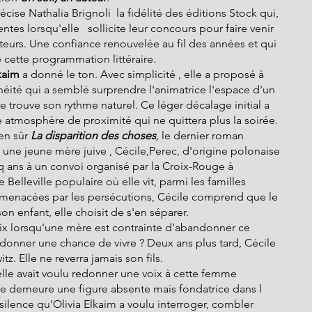
écise Nathalia Brignoli  la fidélité des éditions Stock qui, 
es lorsqu'elle   sollicite leur concours pour faire venir 
cteurs. Une confiance renouvelée au fil des années et qui 
 cette programmation littéraire.
kaim
 a donné le ton. Avec simplicité , elle a proposé à
néité qui a semblé surprendre l'animatrice l'espace d'un 
e trouve son rythme naturel. Ce léger décalage initial a 
e atmosphère de proximité qui ne quittera plus la soirée.
en sûr 
La disparition des choses
, 
le dernier roman 
une jeune mère juive , Cécile,Perec, d'origine polonaise 
q ans à un convoi organisé par la Croix-Rouge à 
 Belleville populaire où elle vit, parmi les familles 
menacées par les persécutions, Cécile comprend que le 
n enfant, elle choisit de s'en séparer.
ix lorsqu'une mère est contrainte d'abandonner ce 
 donner une chance de vivre ? Deux ans plus tard, Cécile 
z. Elle ne reverra jamais son fils.
lle avait voulu redonner une voix à cette femme 
ile demeure une figure absente mais fondatrice dans l 
ilence qu'Olivia Elkaim a voulu interroger, combler 