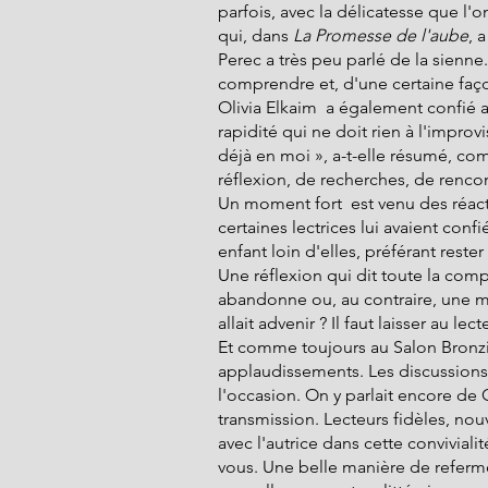
parfois, avec la délicatesse que l'
qui, dans 
La Promesse de l'aube
, 
Perec a très peu parlé de la sienne
comprendre et, d'une certaine faço
Olivia Elkaim  a également confié 
rapidité qui ne doit rien à l'improvi
déjà en moi », a-t-elle résumé, com
réflexion, de recherches, de rencon
Un moment fort  est venu des réacti
certaines lectrices lui avaient conf
enfant loin d'elles, préférant rest
Une réflexion qui dit toute la comp
abandonne ou, au contraire, une mè
allait advenir ? Il faut laisser au l
Et comme toujours au Salon Bronzini
applaudissements. Les discussions 
l'occasion. On y parlait encore de 
transmission. Lecteurs fidèles, no
avec l'autrice dans cette convivial
vous. Une belle manière de refermer