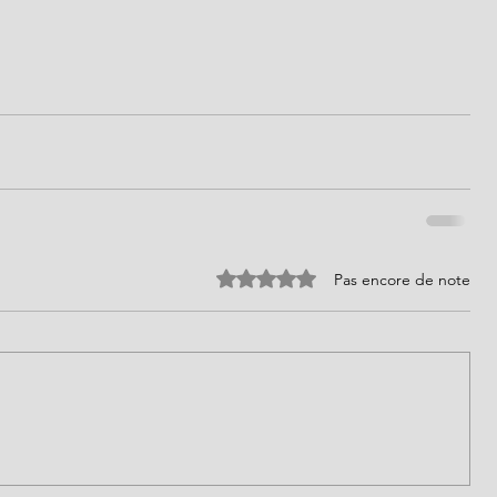
Noté 0 étoile sur 5.
Pas encore de note