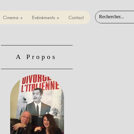
Cinema +
Evénèments +
Contact
A Propos