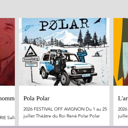
n homme
Pola Polar
L'ar
2026 FESTIVAL OFF AVIGNON Du 1 au 25
2026
juillet Théâtre du Roi René Polar Polar
juill
IE Salle :
surprend, déjoue les attentes et entraîne le
Quel