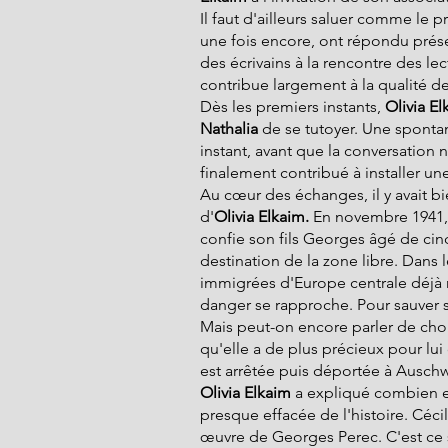
Il faut d'ailleurs saluer comme le pr
une fois encore, ont répondu présent
des écrivains à la rencontre des le
contribue largement à la qualité de
Dès les premiers instants, 
Olivia El
Nathalia
 de se tutoyer. Une sponta
instant, avant que la conversation n
finalement contribué à installer un
Au cœur des échanges, il y avait bi
d'
Olivia Elkaim.
 En novembre 1941, 
confie son fils Georges âgé de cin
destination de la zone libre. Dans le
immigrées d'Europe centrale déjà 
danger se rapproche. Pour sauver so
Mais peut-on encore parler de cho
qu'elle a de plus précieux pour lui
est arrêtée puis déportée à Auschwit
Olivia Elkaim 
a expliqué combien e
presque effacée de l'histoire. Céc
œuvre de Georges Perec. C'est ce s