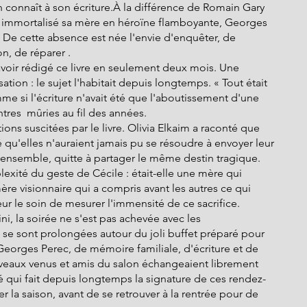
on connaît à son écriture.À la différence de Romain Gary 
a immortalisé sa mère en héroïne flamboyante, Georges 
. De cette absence est née l'envie d'enquêter, de 
n, de réparer .
avoir rédigé ce livre en seulement deux mois. Une 
sation : le sujet l'habitait depuis longtemps. « Tout était 
me si l'écriture n'avait été que l'aboutissement d'une 
tres  mûries au fil des années.
ons suscitées par le livre. Olivia Elkaim a raconté que 
ié qu'elles n'auraient jamais pu se résoudre à envoyer leur 
er ensemble, quitte à partager le même destin tragique. 
lexité du geste de Cécile : était-elle une mère qui 
re visionnaire qui a compris avant les autres ce qui 
ecteur le soin de mesurer l'immensité de ce sacrifice.
, la soirée ne s'est pas achevée avec les 
se sont prolongées autour du joli buffet préparé pour 
Georges Perec, de mémoire familiale, d'écriture et de 
uveaux venus et amis du salon échangeaient librement 
ité qui fait depuis longtemps la signature de ces rendez-
 la saison, avant de se retrouver à la rentrée pour de 