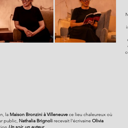
N
c
n, la 
Maison Bronzini à Villeneuve 
ce lieu chaleureux où 
ur public,
 Nathalia Brignoli 
recevait l'écrivaine
 Olivia 
tion
Un soir, un auteur
.