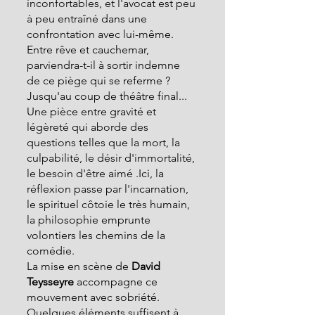
inconfortables, et l'avocat est peu 
à peu entraîné dans une 
confrontation avec lui-même. 
Entre rêve et cauchemar, 
parviendra-t-il à sortir indemne 
de ce piège qui se referme ? 
Jusqu'au coup de théâtre final...
Une pièce entre gravité et 
légèreté qui aborde des 
questions telles que la mort, la 
culpabilité, le désir d'immortalité, 
le besoin d'être aimé .Ici, la 
réflexion passe par l'incarnation, 
le spirituel côtoie le très humain,  
la philosophie emprunte 
volontiers les chemins de la 
comédie.
La mise en scène de
 David 
Teysseyre
 accompagne ce 
mouvement avec sobriété. 
Quelques éléments suffisent à 