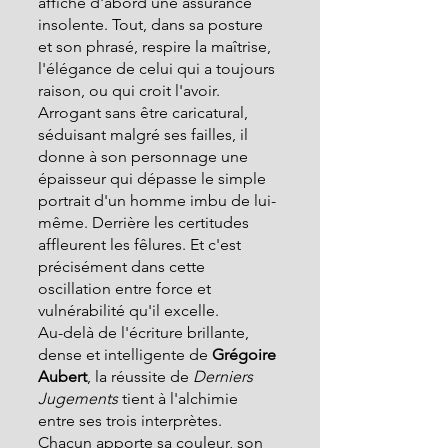
affiche d'abord une assurance 
insolente. Tout, dans sa posture 
et son phrasé, respire la maîtrise,  
l'élégance de celui qui a toujours 
raison, ou qui croit l'avoir. 
Arrogant sans être caricatural, 
séduisant malgré ses failles, il 
donne à son personnage une 
épaisseur qui dépasse le simple 
portrait d'un homme imbu de lui-
même. Derrière les certitudes 
affleurent les fêlures. Et c'est 
précisément dans cette 
oscillation entre force et 
vulnérabilité qu'il excelle.
Au-delà de l'écriture brillante, 
dense et intelligente de
 Grégoire 
Aubert
, la réussite de 
Derniers 
Jugements 
tient à l'alchimie 
entre ses trois interprètes. 
Chacun apporte sa couleur, son 