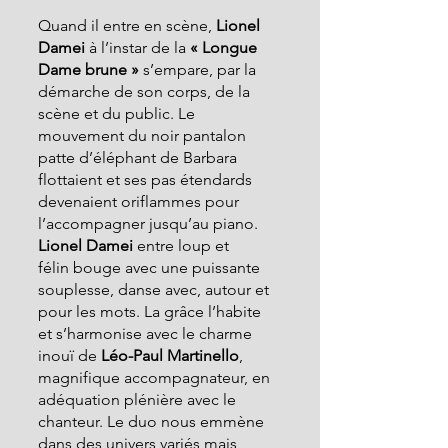
Quand il entre en scène, 
Lionel 
Damei 
à l’instar
de la
 « Longue 
Dame brune »
 s’empare, par la 
démarche de son corps, de la 
scène et du public. Le 
mouvement du noir pantalon 
patte d’éléphant de Barbara 
flottaient et ses pas étendards 
devenaient oriflammes pour 
l’accompagner jusqu’au piano. 
Lionel Damei 
entre loup et 
félin
bouge avec une puissante 
souplesse, danse avec, autour et 
pour les mots. La grâce l’habite 
et s’harmonise avec le charme 
inouï de 
Léo-Paul Martinello
, 
magnifique accompagnateur, en 
adéquation plénière avec le 
chanteur. Le duo nous emmène 
dans des univers variés mais 