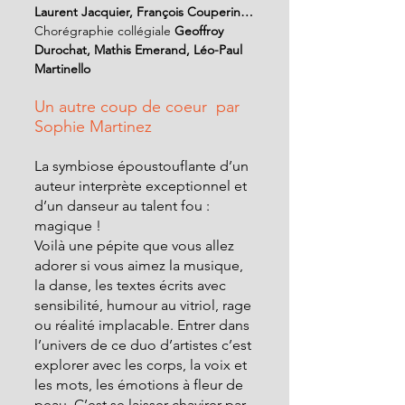
Laurent Jacquier, François Couperin…
Chorégraphie collégiale 
Geoffroy 
Durochat, Mathis Emerand, Léo-Paul 
Martinello
Un autre coup de coeur  par 
Sophie Martinez
La symbiose époustouflante d’un 
auteur interprète exceptionnel et 
d’un danseur au talent fou : 
magique !
Voilà une pépite que vous allez 
adorer si vous aimez la musique, 
la danse, les textes écrits avec 
sensibilité, humour au vitriol, rage 
ou réalité implacable. Entrer dans 
l’univers de ce duo d’artistes c’est 
explorer avec les corps, la voix et 
les mots, les émotions à fleur de 
peau. C’est se laisser chavirer par 