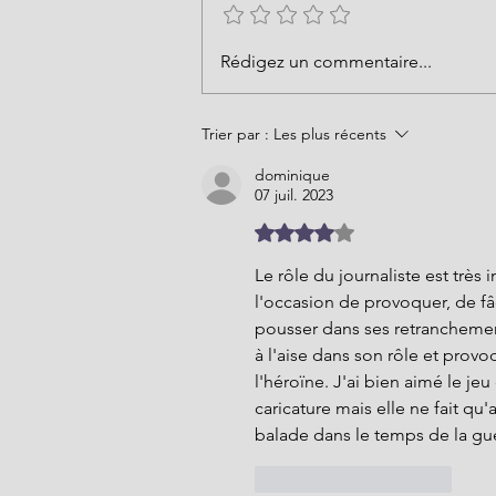
Rédigez un commentaire...
Trier par :
Les plus récents
dominique
07 juil. 2023
Noté 4 étoiles sur 5.
Le rôle du journaliste est très i
l'occasion de provoquer, de fâc
pousser dans ses retranchement
à l'aise dans son rôle et prov
l'héroïne. J'ai bien aimé le jeu
caricature mais elle ne fait qu'
balade dans le temps de la guer
J'aime
Répondre