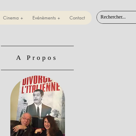
Cinema +
Evénèments +
Contact
A Propos