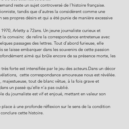
llemand reste un sujet controversé de l'histoire française. 
tionniste, tandis que d'autres la considèrent comme une 
n ses propres désirs et qui a été punie de manière excessive 
 1970, Arletty a 72ans. Un jeune journaliste curieux et  
 et la convainc  de relire la correspondance entretenue avec 
uelques passages des lettres. Tout d’abord furieuse, elle 
is se laisse embarquer dans les souvenirs de cette passion 
ofondément aimé qui brûle encore de sa présence morte, les 
rès forte est intensifiée par le jeu des acteurs.Dans un décor 
révélations,  cette correspondance amoureuse nous est révélée. 
, majestueuse, tout de blanc vêtue, à la fois grave et 
dans un passé qu’elle n’a pas oublié. 
 du journaliste est vif et enjoué, mettant en valeur son 
 place à une profonde réflexion sur le sens de la condition 
conclure cette histoire.