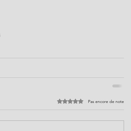
i
Noté 0 étoile sur 5.
Pas encore de note