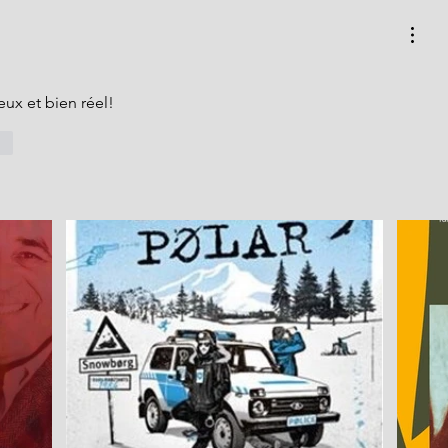
ux et bien réel!
re