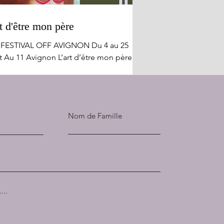
t d'être mon père
 FESTIVAL OFF AVIGNON Du 4 au 25
et Au 11 Avignon L’art d’être mon père
le apologie !! L'exaltation insensée de
ère aimant et quelque peu déphasé,
nt tous les obstacles pour rester en
avec sa fille et faire partie de sa vie,
Nom de Famille
drira tout autant qu'elle amusera. Julie
erman qui incarne ici tous les rôles de
 pièce avec prouesse, génie et vivacité,
e à rire des frasques de l'existence de
e jeune fille aimée et couvée de façon
...