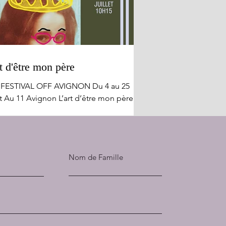
t d'être mon père
 FESTIVAL OFF AVIGNON Du 4 au 25
et Au 11 Avignon L’art d’être mon père
le apologie !! L'exaltation insensée de
ère aimant et quelque peu déphasé,
nt tous les obstacles pour rester en
avec sa fille et faire partie de sa vie,
Nom de Famille
drira tout autant qu'elle amusera. Julie
erman qui incarne ici tous les rôles de
 pièce avec prouesse, génie et vivacité,
e à rire des frasques de l'existence de
e jeune fille aimée et couvée de façon