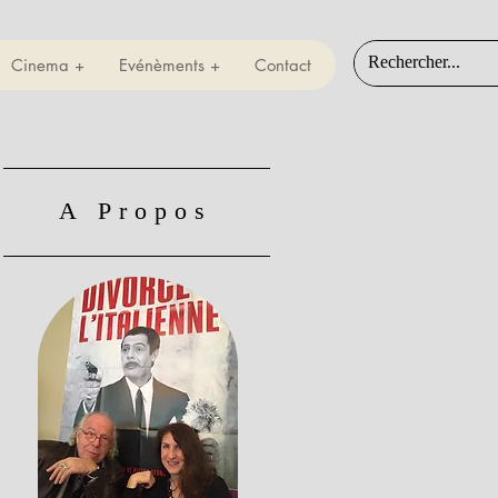
Cinema +
Evénèments +
Contact
A Propos