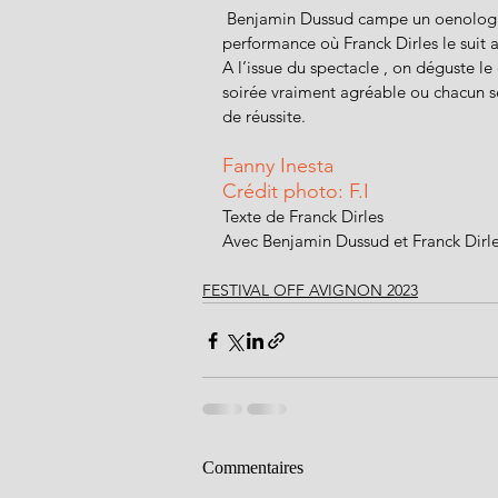
 Benjamin Dussud campe un oenologue averti, un homme paralysé d’amour, un jeu d’une  belle 
performance où Franck Dirles le suit 
A l’issue du spectacle , on déguste le 
soirée vraiment agréable ou chacun s
de réussite.
Fanny Inesta
Crédit photo: F.I
Texte de Franck Dirles
Avec Benjamin Dussud et Franck Dirl
FESTIVAL OFF AVIGNON 2023
Commentaires