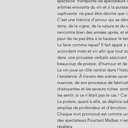
spectacle  transporte les spectateurs
arômes enivrants du vin et à la puissa
captivante  ne peut être décrite que 
C’est une histoire d'amour qui se dé
terre, de la vigne, de la nature et du 
rencontre bien des années après, et ell
peur de ne pas être à la hauteur le tena
lui faire comme repas? Il fait appel à 
accordant mets et vin afin que tout s
dans  une prouesse verbale associant 
beaucoup de poésie, d’humour et de s
Le vin joue un rôle central dans l'hist
l'existence. À travers des scènes sava
nuances, de son processus de fabricati
chatoyantes et les saveurs riches  son
les sentir, si ce n’était pas le cas ! C
La poésie, quant à elle, se déploie su
emplies de profondeur et d'émotion
Chaque mot prononcé est comme une go
des spectateurs.Pourtant Malbec n’est 
révèlera 