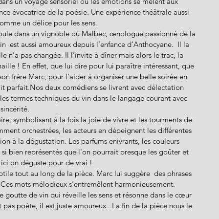
 dans un voyage sensoriel où les émotions se mêlent aux 
nce évocatrice de la poésie. Une expérience théâtrale aussi 
comme un délice pour les sens.
roule dans un vignoble où Malbec, œnologue passionné de la 
vin  est aussi amoureux depuis l’enfance d’Anthocyane.  Il la 
e n’a pas changée. Il l’invite à dîner mais alors le trac, la 
ille ! En effet, que lui dire pour lui paraître intéressant, que 
son frère Marc, pour l’aider à organiser une belle soirée en 
oit parfait.Nos deux comédiens se livrent avec délectation 
les termes techniques du vin dans le langage courant avec 
incérité.
oire, symbolisant à la fois la joie de vivre et les tourments de 
mment orchestrées, les acteurs en dépeignent les différentes 
on à la dégustation. Les parfums enivrants, les couleurs 
t si bien représentés que l'on pourrait presque les goûter et 
ar ici on déguste pour de vrai !
btile tout au long de la pièce. Marc lui suggère  des phrases  
. Ces mots mélodieux s'entremêlent harmonieusement. 
utte de vin qui réveille les sens et résonne dans le cœur 
pas poète, il est juste amoureux...La fin de la pièce nous le 