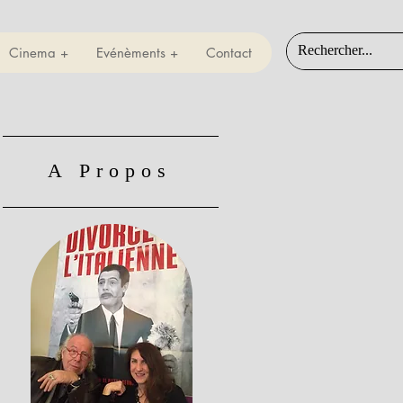
Cinema +
Evénèments +
Contact
A Propos