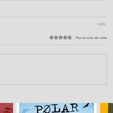
Noté 0 étoile sur 5.
Pas encore de note