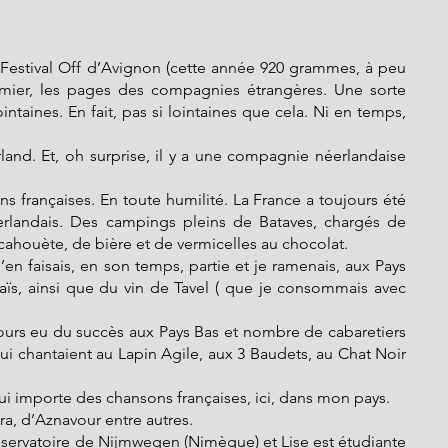
Festival Off d’Avignon (cette année 920 grammes, à peu 
emier, les pages des compagnies étrangères. Une sorte 
ntaines. En fait, pas si lointaines que cela. Ni en temps, 
and. Et, oh surprise, il y a une compagnie néerlandaise 
s françaises. En toute humilité. La France a toujours été 
rlandais. Des campings pleins de Bataves, chargés de 
ahouète, de bière et de vermicelles au chocolat.
’en faisais, en son temps, partie et je ramenais, aux Pays 
ïs, ainsi que du vin de Tavel ( que je consommais avec 
ours eu du succès aux Pays Bas et nombre de cabaretiers 
qui chantaient au Lapin Agile, aux 3 Baudets, au Chat Noir 
ui importe des chansons françaises, ici, dans mon pays.
a, d’Aznavour entre autres.
servatoire de Nijmwegen (Nimègue) et Lise est étudiante 