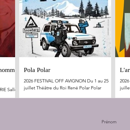
n homme
Pola Polar
L'ar
2026 FESTIVAL OFF AVIGNON Du 1 au 25
2026
juillet Théâtre du Roi René Polar Polar
juill
IE Salle :
surprend, déjoue les attentes et entraîne le
Quel
public dans un univers singulier. Sous les
ce p
n homme
apparences d'une enquête policière aux
brava
 Gabriel
multiples rebondissements, la pièce
lien 
t célébré
Prénom
déploie un humour délicieusement absurde
atten
e avec
une intrigue, volontairement emberlificotée,
Timm