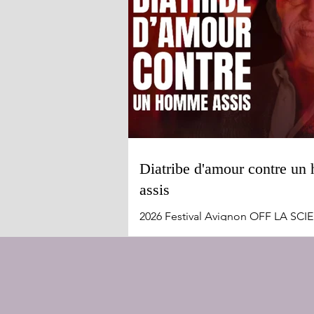
Diatribe d'amour contre u
assis
2026 Festival Avignon OFF LA SCIER
Le Studio du 5 au 25 juillet La parole comme
ultime liberté : Diatribe contre u
assis de Gabriel García Márquez Si
García Márquez est universellemen
pour ses romans, son théâtre révèl