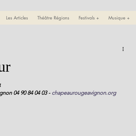
Les Articles
Théâtre Régions
Festivals +
Musique +
ur
4
non 04 90 84 04 03 - 
chapeaurougeavignon.org