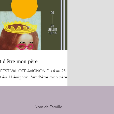
t d'être mon père
 FESTIVAL OFF AVIGNON Du 4 au 25
et Au 11 Avignon L’art d’être mon père
le apologie !! L'exaltation insensée de
ère aimant et quelque peu déphasé,
nt tous les obstacles pour rester en
avec sa fille et faire partie de sa vie,
Nom de Famille
drira tout autant qu'elle amusera. Julie
erman qui incarne ici tous les rôles de