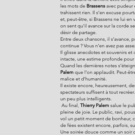
les mots de 
Brassens
 avec pudeur e
trahissent rien. Il s’en excuse pour
et, peut-être, si Brassens ne lui e
on sent qu’il avance sur la corde se
désir de partage.
Entre deux chansons, il s’avance, p
continue ? Vous n’en avez pas assez
Il glisse anecdotes et souvenirs et
intacte, une estime profonde pour 
Quand les dernières notes s’éteigne
Palem
 que l’on applaudit. Peut-êt
malice et d’humanité.
Il existe encore, heureusement, d
spectateurs suffisent à tout recréer.
un peu plus intelligents.
 Au final,
 Thierry Palem
 salue le pu
pleine de joie. Le public, ravi, pou
vol un petit moment de bonheur, c’
de fées existent encore, parfois, su
Une soirée douce comme un soir d’