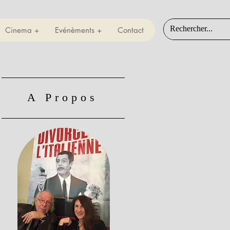
Cinema +
Evénèments +
Contact
A Propos