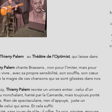
N
c
Thierry Palem
   au 
Théâtre de l’Optimist
, qui laisse dans 
rry Palem
 chante Brassens , non pour l’imiter, mais pour 
e vivre , avec sa propre sensibilité, son souffle, son cœur. 
la magie de ces chansons qui se sont glissées dans nos 
zy, 
Thierry Palem
 recrée un univers entier : celui d’un 
eu nonchalant, hanté par la Camarde, mais toujours porté 
e. Rien de spectaculaire, rien d’appuyé,  juste un 
 celui qui aime. Et cela suffit.
ité, sans jouer de rôle : il offre. Sa voix, sincère, épouse 