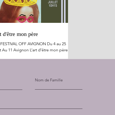
t d'être mon père
 FESTIVAL OFF AVIGNON Du 4 au 25
et Au 11 Avignon L’art d’être mon père
le apologie !! L'exaltation insensée de
ère aimant et quelque peu déphasé,
nt tous les obstacles pour rester en
avec sa fille et faire partie de sa vie,
Nom de Famille
drira tout autant qu'elle amusera. Julie
erman qui incarne ici tous les rôles de
 pièce avec prouesse, génie et vivacité,
e à rire des frasques de l'existence de
e jeune fille aimée et couvée de façon