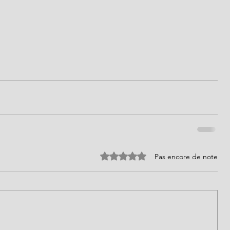
Noté 0 étoile sur 5.
Pas encore de note