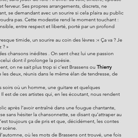
t ferveur. Ses propres arrangements, discrets, ne 
tant, se demandant avec un sourire si cela plaira au public 
n voudra pas. Cette modestie rend le moment touchant : 
nsible, entre respect et liberté, porté par un profond 
resque timide, un sourire au coin des lèvres :« Ça va ? Je 
 ? »
 des chansons inédites . On sent chez lui une passion 
celui dont il prolonge la poésie.
nt, on ne sait plus trop si c’est Brassens ou 
Thierry 
re les deux, réunis dans le même élan de tendresse, de 
es soirs où un homme, une guitare et quelques 
 Il est de ces artistes qui, en les écoutant, nous rendent 
blic après l’avoir entraîné dans une fougue chantante, 
sse sans hésiter la chansonnette, se disant qu’attraper au 
est toujours ça de pris et que, décidément, les contes 
r scène.
automne, où les mots de Brassens ont trouvé, une fois 