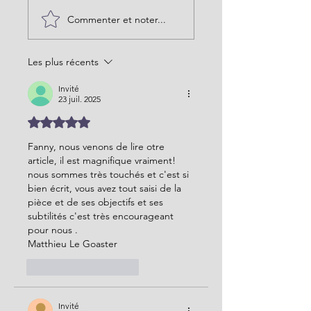
Commenter et noter...
Les plus récents
Invité
23 juil. 2025
Noté 5 étoiles sur 5.
Fanny, nous venons de lire otre 
article, il est magnifique vraiment! 
nous sommes très touchés et c'est si 
bien écrit, vous avez tout saisi de la 
pièce et de ses objectifs et ses 
subtilités c'est très encourageant 
pour nous .
Matthieu Le Goaster
J'aime
Répondre
Invité