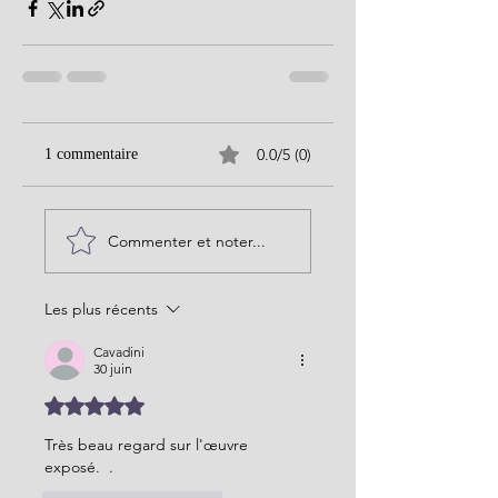
0.0/5 (0)
1 commentaire
Commenter et noter...
Les plus récents
Cavadini
30 juin
Noté 5 étoiles sur 5.
Très beau regard sur l'œuvre 
exposé.  . 