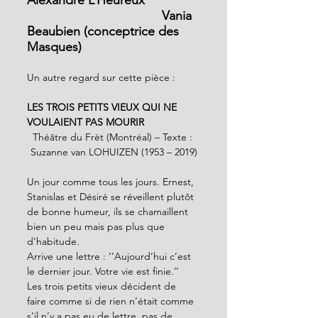
                                      Vania 
Beaubien (conceptrice des 
Masques)
Un autre regard sur cette pièce :
LES TROIS PETITS VIEUX QUI NE 
VOULAIENT PAS MOURIR
Théâtre du Frèt (Montréal) – Texte : 
Suzanne van LOHUIZEN (1953 – 2019)
Un jour comme tous les jours. Ernest, 
Stanislas et Désiré se réveillent plutôt 
de bonne humeur, ils se chamaillent 
bien un peu mais pas plus que 
d’habitude.
Arrive une lettre : ‘’Aujourd’hui c’est 
le dernier jour. Votre vie est finie.’’
Les trois petits vieux décident de 
faire comme si de rien n’était comme 
s’il n’y a pas eu de lettre, pas de 