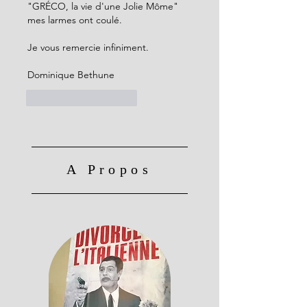
"GRÉCO, la vie d'une Jolie Môme"  
mes larmes ont coulé.
Je vous remercie infiniment. 
Dominique Bethune
J'aime
Répondre
A Propos