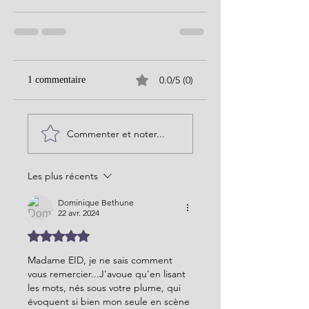
0.0/5 (0)
1 commentaire
Commenter et noter...
Les plus récents
Dominique Bethune
22 avr. 2024
Noté 5 étoiles sur 5.
Madame EID, je ne sais comment 
vous remercier...J'avoue qu'en lisant 
les mots, nés sous votre plume, qui 
évoquent si bien mon seule en scène 