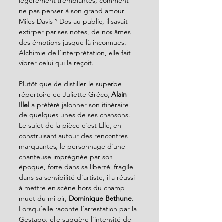
légèrement tremblantes, comment 
ne pas penser à son grand amour 
Miles Davis ? Dos au public, il savait 
extirper par ses notes, de nos âmes 
des émotions jusque là inconnues.
Alchimie de l’interprétation, elle fait 
vibrer celui qui la reçoit.
Plutôt que de distiller le superbe 
répertoire de Juliette Gréco, 
Alain 
Illel 
a préféré jalonner son itinéraire 
de quelques unes de ses chansons. 
Le sujet de la pièce c’est Elle, en 
construisant autour des rencontres 
marquantes, le personnage d’une 
chanteuse imprégnée par son 
époque, forte dans sa liberté, fragile 
dans sa sensibilité d’artiste, il a réussi 
à mettre en scène hors du champ 
muet du miroir, 
Dominique Bethune
.
Lorsqu’elle raconte l’arrestation par la 
Gestapo, elle suggère l’intensité de 