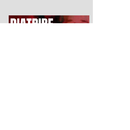
Diatribe d'amour contre un
homme assis
2026 Festival Avignon OFF LA SCIERIE
Salle : Le Studio du 5 au 25 juillet La
parole comme ultime liberté : Diatribe
contre un homme assis de Gabriel