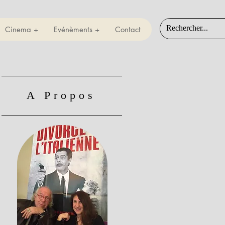
Cinema +
Evénèments +
Contact
A Propos