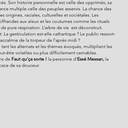
cés. Son histoire personnelle est celle des opprimés, sa 
rance multiple celle des peuples asservis. La chance des 
s origines, raciales, culturelles et sociétales. Les 
’offrandes aux aïeux et les coutumes comme les rituels 
 pure respiration. L’arbre de vie  est déconstruit. 
t. La gesticulation est-elle cathartique ? Le public ressort-
ccalmie de la torpeur de l’après midi ?
e tant les alternats et les thèmes évoqués, multiplient les 
eut-être volatiles ou plus difficilement cernables.
ns de 
Faut qu’ça sorte !
 la personne d’
Essé Messan, 
la 
ficace de sa douceur.