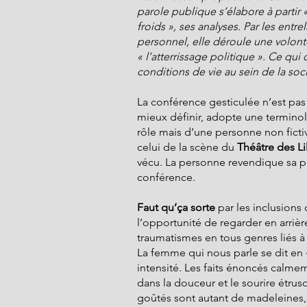
parole publique s’élabore à partir 
froids », ses analyses. Par les entrel
personnel, elle déroule une volonté d
« l’atterrissage politique ». Ce qu
conditions de vie au sein de la s
La conférence gesticulée n’est pas 
mieux définir, adopte une terminolog
rôle mais d’une personne non fictiv
celui de la scène du 
Théâtre des Lil
vécu. La personne revendique sa p
conférence.
Faut qu’ça sorte
 par les inclusions
l’opportunité de regarder en arrièr
traumatismes en tous genres liés à
La femme qui nous parle se dit en «
intensité. Les faits énoncés calme
dans la douceur et le sourire étrusq
goûtés sont autant de madeleines, 