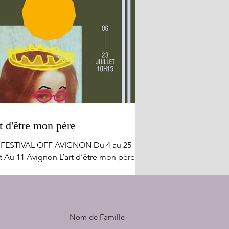
t d'être mon père
 FESTIVAL OFF AVIGNON Du 4 au 25
et Au 11 Avignon L’art d’être mon père
le apologie !! L'exaltation insensée de
ère aimant et quelque peu déphasé,
nt tous les obstacles pour rester en
avec sa fille et faire partie de sa vie,
Nom de Famille
drira tout autant qu'elle amusera. Julie