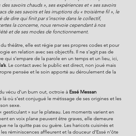
« des savoirs chauds », ses expériences et « ses savoirs 
acs de ses savoirs et les irruptions du « troisième fil », le 
e dire qui finit par s’inscrire dans le collectif,  
i certes la concerne, nous renvoie cependant à nos 
ociété et de ses modes de fonctionnement.
du théâtre, elle est régie par ses propres codes et pour 
ie en relation avec ses objectifs. Il ne s’agit pas de 
e qui s’empare de la parole en un temps et un lieu, ici, 
a’s
. Le contact avec le public est direct, non joué mais 
ropre pensée et le soin apporté au déroulement de la 
 du vécu d’un burn out, octroie à 
Essé Messan
e là où s’est conjugué le métissage de ses origines et les 
 son sexe.
 gesticulant » sur le plateau. Les moments varient en 
ment en voix plane peuvent être graves, elle demeure 
ue ne la quitte pas ou guère. Les haricots cuisinés et 
les réminiscences affleurent et la douceur d’Essé n’ôte 