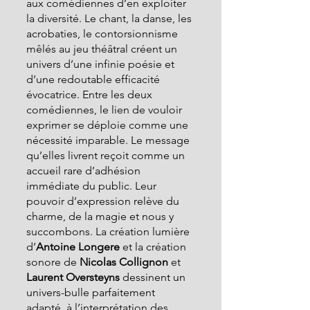
aux comédiennes d’en exploiter 
la diversité. Le chant, la danse, les 
acrobaties, le contorsionnisme 
mêlés au jeu théâtral créent un 
univers d’une infinie poésie et 
d’une redoutable efficacité 
évocatrice. Entre les deux 
comédiennes, le lien de vouloir 
exprimer se déploie comme une 
nécessité imparable. Le message 
qu’elles livrent reçoit comme un 
accueil rare d’adhésion 
immédiate du public. Leur 
pouvoir d’expression relève du 
charme, de la magie et nous y 
succombons. La création lumière 
d’
Antoine Longere 
et la création 
sonore de
 Nicolas Collignon 
et 
Laurent Oversteyns 
dessinent un 
univers-bulle parfaitement 
adapté  à l’interprétation des 