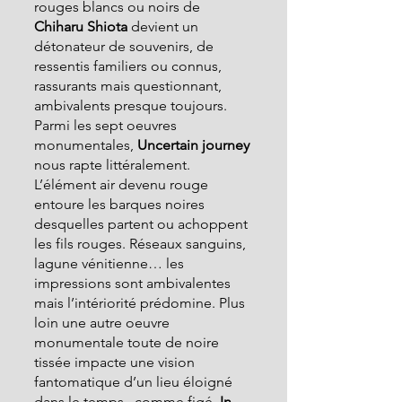
rouges blancs ou noirs de 
Chiharu Shiota 
devient un 
détonateur de souvenirs, de 
ressentis familiers ou connus, 
rassurants mais questionnant, 
ambivalents presque toujours. 
Parmi les sept oeuvres 
monumentales, 
Uncertain journey 
nous rapte littéralement. 
L’élément air devenu rouge 
entoure les barques noires 
desquelles partent ou achoppent 
les fils rouges. Réseaux sanguins, 
lagune vénitienne… les 
impressions sont ambivalentes 
mais l’intériorité prédomine. Plus 
loin une autre oeuvre 
monumentale toute de noire 
tissée impacte une vision 
fantomatique d’un lieu éloigné 
dans le temps., comme figé.
 In 