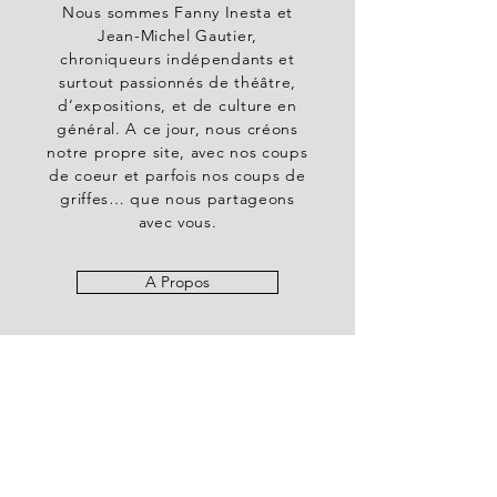
Nous sommes Fanny Inesta et
Jean-Michel Gautier,
chroniqueurs indépendants et
surtout passionnés de théâtre,
d’expositions, et de culture en
général. A ce jour, nous créons
notre propre site, avec nos coups
de coeur et parfois nos coups de
griffes… que nous partageons
avec vous.
A Propos
Articles
août 2026
(2)
2 posts
juillet 2026
(125)
125 posts