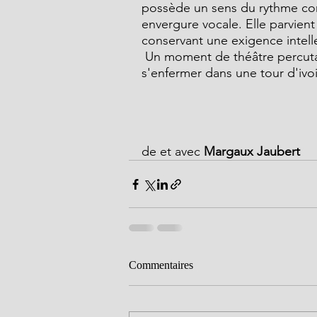
possède un sens du rythme com
envergure vocale. Elle parvien
conservant une exigence intell
 Un moment de théâtre percutant qui rappelle que le talent n'a pas besoin de 
s'enfermer dans une tour d'ivoir
de et avec
 Margaux Jaubert
Commentaires