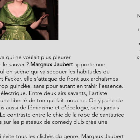
N
va qui ne voulait plus pleurer
c
r le sauver ?
 Margaux Jaubert
 apporte une 
ul-en-scène qui va secouer les habitudes du 
 F#cker, elle s'attaque de front aux archaïsmes 
trop guindée, sans pour autant en trahir l'essence.
ectrique. Entre deux airs savants, l'artiste 
une liberté de ton qui fait mouche. On y parle de 
 mais aussi de féminisme et d'écologie, sans jamais 
e contraste entre le chic de la robe de cantatrice 
s sur les plateaux de comedy club crée une 
i évite tous les clichés du genre. Margaux Jaubert 