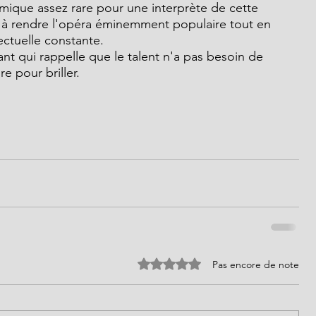
ique assez rare pour une interprète de cette 
t à rendre l'opéra éminemment populaire tout en 
ectuelle constante.
e pour briller.
Noté 0 étoile sur 5.
Pas encore de note