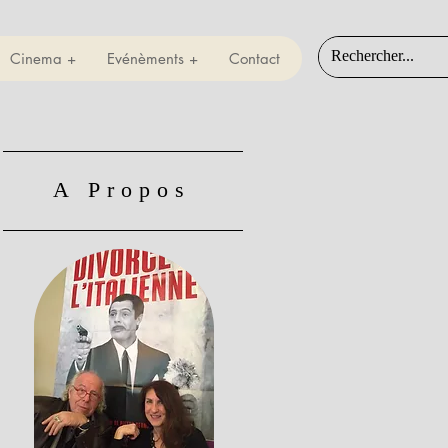
Cinema +
Evénèments +
Contact
A Propos