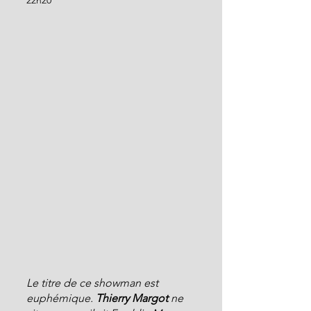
22h20
Le titre de ce showman est 
euphémique. 
Thierry Margot
 ne 