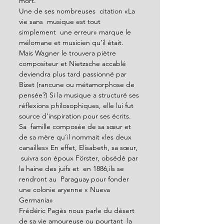
mort.
Une de ses nombreuses  citation «La 
vie sans  musique est tout 
simplement  une erreur» marque le 
mélomane et musicien qu’il était. 
Mais Wagner le trouvera piètre 
compositeur et Nietzsche accablé 
deviendra plus tard passionné par  
Bizet (rancune ou métamorphose de 
pensée?) Si la musique a structuré ses 
réflexions philosophiques, elle lui fut 
source d’inspiration pour ses écrits.
Sa  famille composée de sa sœur et 
de sa mère qu’il nommait «les deux 
canailles» En effet, Elisabeth, sa sœur, 
 suivra son époux Förster, obsédé par 
la haine des juifs et  en 1886,ils se 
rendront au  Paraguay pour fonder 
une colonie aryenne « Nueva 
Germania» 
Frédéric Pagès nous parle du désert 
de sa vie amoureuse ou pourtant  la 