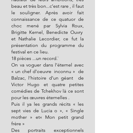
beau et très bon...c’est rare , il faut 
le souligner. Après avoir fait 
connaissance de ce quatuor de 
choc mené par Sylvia Roux, 
Brigitte Kernel, Benedicte Ouvry  
et Nathalie Lecordier, ce fut la 
présentation du programme du 
festival en ce lieu.
18 pièces ...un record.`
On va voguer dans l’éternel avec 
« un chef d’oeuvre  inconnu »  de 
Balzac, l’histoire d’un géant  de 
Victor Hugo et quatre petites 
comédies de Tchekhov là ce sont 
pour les œuvres éternelles .
Puis il ya les grands récits « les 
sept vies de Lucia o », « Single 
mother » et« Mon petit grand 
frère »
Des portraits exceptionnels 