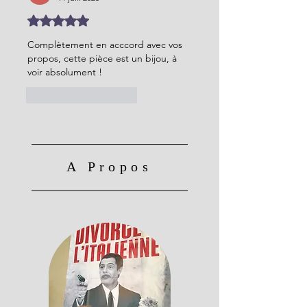
Noté 5 étoiles sur 5.
Complètement en acccord avec vos 
propos, cette pièce est un bijou, à 
voir absolument !
J'aime
Répondre
A Propos