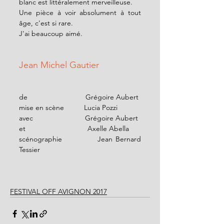
blanc est littéralement merveilleuse.
Une pièce à voir absolument à tout 
âge, c'est si rare. 
J'ai beaucoup aimé.
Jean Michel Gautier
de                             Grégoire Aubert 
mise en scène          Lucia Pozzi
avec                          Grégoire Aubert 
et                               Axelle Abella
scénographie           Jean Bernard 
Tessier
FESTIVAL OFF AVIGNON 2017