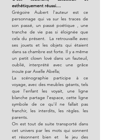
esthétiquement réussi....
Grégoire Aubert l'auteur est ce 
personnage qui va sur les traces de 
son passé, un passé poétique , une 
tranche de vie pas si éloignée que 
cela du présent.  La retrouvaille avec 
ses jouets et les objets qui étaient  
dans sa chambre est forte. Il y a même 
un petit clown lové dans un fauteuil, 
oublié, interprété avec une grâce 
inouïe par Axelle Abella; 
La scénographie participe à ce 
voyage, avec des meubles géants, tels 
que l'enfant les voyait, une ligne 
blanche partage l'espace, cette ligne 
symbole de ce qu'il ne fallait pas 
franchir, les interdits, les règles. les 
parents.
On est tout de suite transporté dans 
cet univers par les mots qui sonnent 
et résonnent bien et  le jeu des 