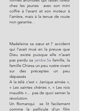
formes arrondies qui faisait fureur 
chez les jeunes  avec son mini 
coffre à l’avant et son moteur à 
l’arrière, mais à la tenue de route 
non garantie. .                                   
Madeleine sa sœur et l’ accident 
qui l’avait mué en la preuve que 
Dieu existe puisque elle n’avait 
pas perdu sa 
jambe.Sa
 famille, la 
famille Chiesa un peu rustre vivant 
sur des préceptes un peu 
dépassés
A la télé c’est « Janique aimée », 
« Les saintes chéries », « Les rois 
maudits »...  pas de quoi semer la 
révolution.
Un Romanqui  se lit facilement 
comme la pellicule d’un film 