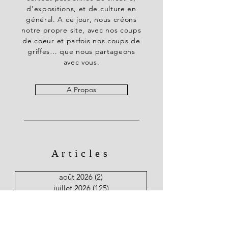
d’expositions, et de culture en
général. A ce jour, nous créons
notre propre site, avec nos coups
de coeur et parfois nos coups de
griffes… que nous partageons
avec vous.
A Propos
Articles
août 2026
(2)
2 posts
juillet 2026
(125)
125 posts
juin 2026
(18)
18 posts
mai 2026
(14)
14 posts
avril 2026
(20)
20 posts