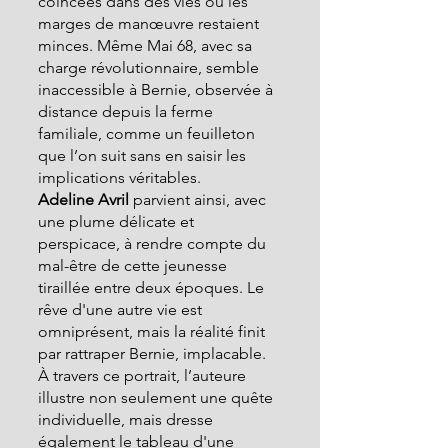
coincées dans des vies où les 
marges de manœuvre restaient 
minces. Même Mai 68, avec sa 
charge révolutionnaire, semble 
inaccessible à Bernie, observée à 
distance depuis la ferme 
familiale, comme un feuilleton 
que l’on suit sans en saisir les 
implications véritables.
Adeline Avril 
parvient ainsi, avec 
une plume délicate et 
perspicace, à rendre compte du 
mal-être de cette jeunesse 
tiraillée entre deux époques. Le 
rêve d'une autre vie est 
omniprésent, mais la réalité finit 
par rattraper Bernie, implacable. 
À travers ce portrait, l’auteure 
illustre non seulement une quête 
individuelle, mais dresse 
également le tableau d'une 