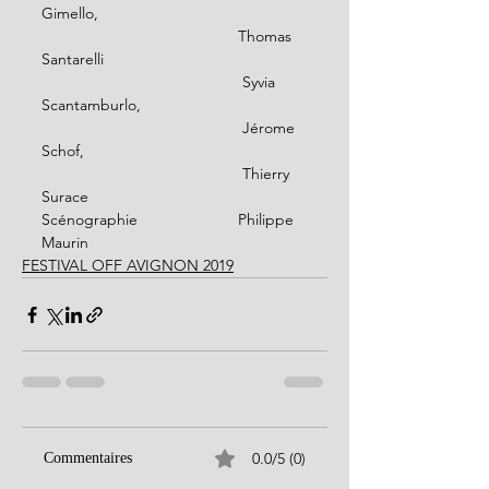
Gimello, 
                                             Thomas 
Santarelli
                                              Syvia 
Scantamburlo,
                                              Jérome 
Schof, 
                                              Thierry 
Surace
Scénographie                       Philippe 
Maurin
FESTIVAL OFF AVIGNON 2019
0.0/5 (0)
Commentaires