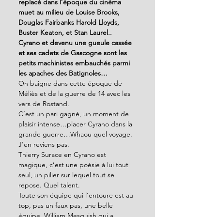
replacé dans l’époque du cinéma 
muet au milieu de Louise Brooks, 
Douglas Fairbanks Harold Lloyds, 
Buster Keaton, et Stan Laurel.. 
Cyrano et devenu une gueule cassée 
et ses cadets de Gascogne sont les 
petits machinistes embauchés parmi 
les apaches des Batignoles…
On baigne dans cette époque de 
Méliès et de la guerre de 14 avec les 
vers de Rostand. 
C’est un pari gagné, un moment de 
plaisir intense…placer Cyrano dans la 
grande guerre…Whaou quel voyage. 
J’en reviens pas.
Thierry Surace en Cyrano est 
magique, c’est une poésie à lui tout 
seul, un pilier sur lequel tout se 
repose. Quel talent.
Toute son équipe qui l’entoure est au 
top, pas un faux pas, une belle 
équipe. William Mesguish qui a 