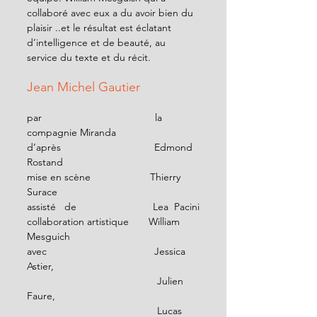
collaboré avec eux a du avoir bien du 
plaisir ..et le résultat est éclatant 
d’intelligence et de beauté, au 
service du texte et du récit. 
Jean Michel Gautier  
par                                        la 
compagnie Miranda
d’après                                 Edmond 
Rostand
mise en scène                     Thierry 
Surace
assisté   de                           Lea  Pacini
collaboration artistique       William 
Mesguich
avec                                      Jessica 
Astier, 
                                              Julien 
Faure, 
                                              Lucas 