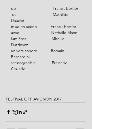
de                                Franck Bertier
 et                                Mathilde 
Daudet 
mise en scène            Franck Bertier 
avec                            Nathalie Mann 
lumières                      Mireille 
Dutrievoz 
univers sonore            Romain 
Bernardini 
scénographie              Frédéric 
Couade 
FESTIVAL OFF AVIGNON 2017