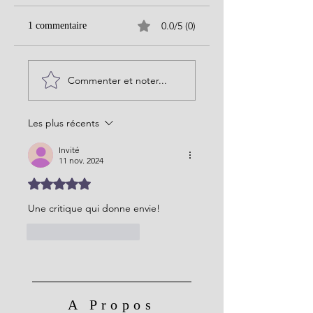
0.0/5 (0)
1 commentaire
Commenter et noter...
Les plus récents
Invité
11 nov. 2024
Noté 5 étoiles sur 5.
Une critique qui donne envie!
J'aime
Répondre
A Propos