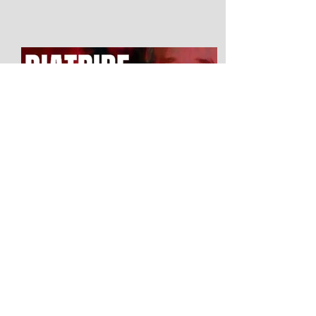
Diatribe d'amour contre un
homme assis
2026 Festival Avignon OFF LA SCIERIE
Salle : Le Studio du 5 au 25 juillet La
parole comme ultime liberté : Diatribe