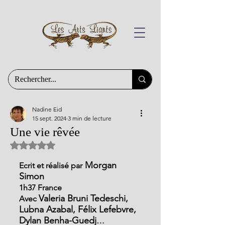
Nadine Eid
15 sept. 2024
3 min de lecture
Une vie rêvée
Noté NaN étoiles sur 5.
 Morgan 
Ecrit et réalisé par
Simon
1h37 France
Valeria Bruni Tedeschi, 
Avec 
Lubna Azabal, Félix Lefebvre, 
Dylan Benha-Guedj
…