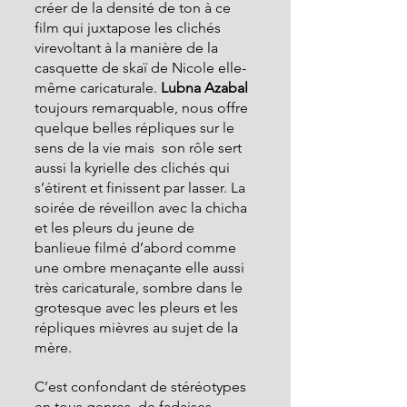
créer de la densité de ton à ce 
film qui juxtapose les clichés 
virevoltant à la manière de la 
casquette de skaï de Nicole elle-
même caricaturale. 
Lubna Azabal
toujours remarquable, nous offre 
quelque belles répliques sur le 
sens de la vie mais  son rôle sert 
aussi la kyrielle des clichés qui 
s’étirent et finissent par lasser. La 
soirée de réveillon avec la chicha 
et les pleurs du jeune de 
banlieue filmé d’abord comme 
une ombre menaçante elle aussi 
très caricaturale, sombre dans le 
grotesque avec les pleurs et les 
répliques mièvres au sujet de la 
mère.
C’est confondant de stéréotypes 
en tous genres, de fadaises 