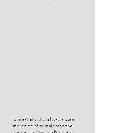
Le titre fait écho à l’expression 
une vie de rêve mais résonne  
comme un constat d’erreur qui 