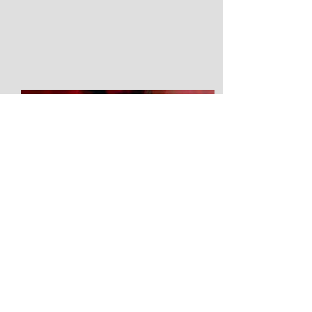
Diatribe d'amour contre un
homme assis
2026 Festival Avignon OFF LA SCIERIE