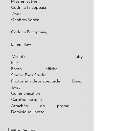
Mise en scène :                          
Codrina Pricopoaia
 Avec                                            
Geoffroy Vernin, 
Codrina Pricopoaia, 
Elhem Raw
 Visuel :                                         Juby 
Iulia
Photo affiche :                              
Smoke Eyes Studio
Photos et vidéos spectacle :        David 
Twist
Communication :                          
Caroline Ferquin
Attachée de presse :                    
Dominique Lhotte
Théâtre Régions