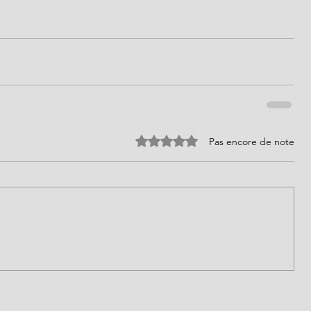
Noté 0 étoile sur 5.
Pas encore de note