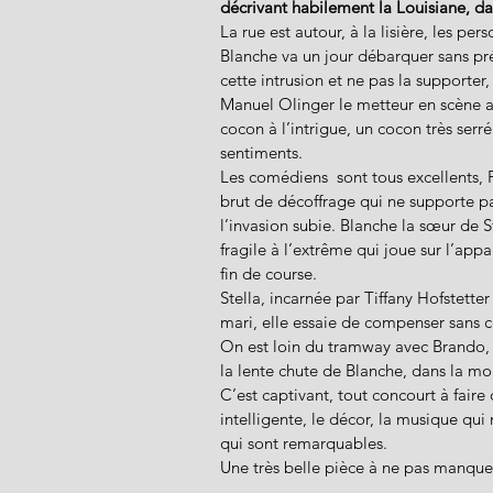
décrivant habilement la Louisiane, dan
La rue est autour, à la lisière, les pe
Blanche va un jour débarquer sans prév
cette intrusion et ne pas la supporte
Manuel Olinger le metteur en scène a i
cocon à l’intrigue, un cocon très serré
sentiments. 
Les comédiens  sont tous excellents, 
brut de décoffrage qui ne supporte pas
l’invasion subie. Blanche la sœur de S
fragile à l’extrême qui joue sur l’app
fin de course. 
Stella, incarnée par Tiffany Hofstette
mari, elle essaie de compenser sans ce
On est loin du tramway avec Brando, ic
la lente chute de Blanche, dans la moit
C’est captivant, tout concourt à faire 
intelligente, le décor, la musique qui
qui sont remarquables. 
Une très belle pièce à ne pas manquer