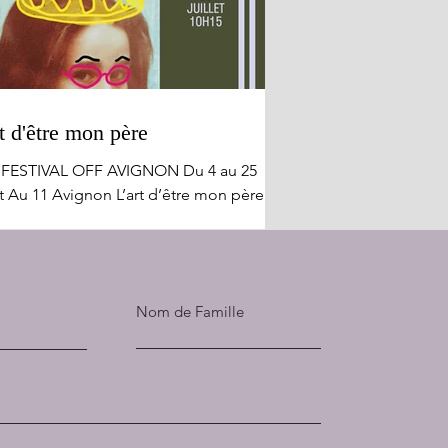
t d'être mon père
 FESTIVAL OFF AVIGNON Du 4 au 25
et Au 11 Avignon L’art d’être mon père
le apologie !! L'exaltation insensée de
ère aimant et quelque peu déphasé,
nt tous les obstacles pour rester en
avec sa fille et faire partie de sa vie,
Nom de Famille
drira tout autant qu'elle amusera. Julie
erman qui incarne ici tous les rôles de
 pièce avec prouesse, génie et vivacité,
e à rire des frasques de l'existence de
e jeune fille aimée et couvée de façon