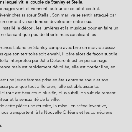
s lequel vit le  couple de Stanley et Stella
. 
rsonnages vont et viennent  autour de ce pilot central. 
enir chez sa sœur Stella . Son mari va se sentir attaqué par 
r, un combat va se donc se développer entre eux. 
nstallé le décor , les lumières et la musique pour en faire un 
 ne laissant que peu de liberté mais canalisant les 
Francis Lalane en Stanley campe avec brio un individu assez 
 que son territoire soit envahi, il gère alors de façon subtile 
tella interprétée par Julie Delaurenti est un personnage 
arence mais est rapidement dévoilée, elle est border line, en 
r est une jeune femme prise en étau entre sa soeur et son 
sse pour que tout aille bien,  elle est éblouissante. 
i tout est beaucoup plus fin, plus subtil, on suit clairement 
eur et la sensualité de la ville. 
de cette pièce une réussite, la mise   en scène inventive, 
 nous transportent  à la Nouvelle Orléans et les comédiens 
. 