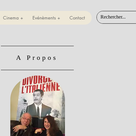
Cinema +
Evénèments +
Contact
A Propos