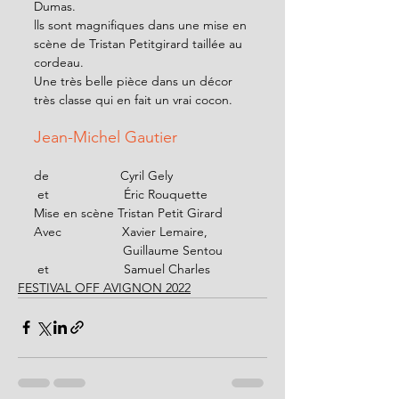
Dumas.
lls sont magnifiques dans une mise en 
scène de Tristan Petitgirard taillée au 
cordeau. 
Une très belle pièce dans un décor 
très classe qui en fait un vrai cocon. 
Jean-Michel Gautier 
de                    Cyril Gely 
 et                     Éric Rouquette
Mise en scène Tristan Petit Girard
Avec                 Xavier Lemaire, 
                         Guillaume Sentou
 et                     Samuel Charles
FESTIVAL OFF AVIGNON 2022