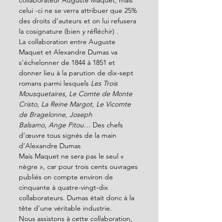
celui -ci ne se verra attribuer que 25% 
des droits d’auteurs et on lui refusera 
la cosignature (bien y réfléchir) .
La collaboration entre Auguste 
Maquet et Alexandre Dumas va 
s’échelonner de 1844 à 1851 et 
donner lieu à la parution de dix-sept 
romans parmi lesquels 
Les Trois 
Mousquetaires
, 
Le Comte de Monte 
Cristo
, 
La Reine Margot
, 
Le Vicomte 
de Bragelonne
, 
Joseph 
Balsamo
, 
Ange Pitou
… Des chefs 
d’œuvre tous signés de la main 
d’Alexandre Dumas
Mais Maquet ne sera pas le seul « 
nègre », car pour trois cents ouvrages 
publiés on compte environ de 
cinquante à quatre-vingt-dix 
collaborateurs. Dumas était donc à la 
tête d’une véritable industrie.
Nous assistons à cette collaboration, 