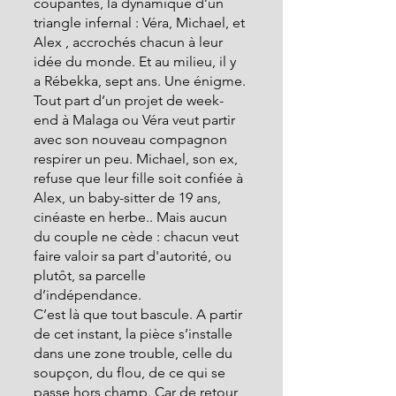
coupantes, la dynamique d’un 
triangle infernal : Véra, Michael, et 
Alex , accrochés chacun à leur 
idée du monde. Et au milieu, il y 
a Rébekka, sept ans. Une énigme.
Tout part d’un projet de week-
end à Malaga ou Véra veut partir 
avec son nouveau compagnon 
respirer un peu. Michael, son ex, 
refuse que leur fille soit confiée à 
Alex, un baby-sitter de 19 ans, 
cinéaste en herbe.. Mais aucun 
du couple ne cède : chacun veut 
faire valoir sa part d'autorité, ou 
plutôt, sa parcelle 
d’indépendance.
C’est là que tout bascule. A partir 
de cet instant, la pièce s’installe 
dans une zone trouble, celle du 
soupçon, du flou, de ce qui se 
passe hors champ. Car de retour 