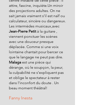
centre instable de cette pièce : il 
attire, fascine, inquiète.Un miroir  
des projections adultes. On ne 
sait jamais vraiment s’il est naïf ou 
calculateur, sincère ou dangereux.
Les intermèdes musicaux,avec  
Jean-Pierre Petit
 à la guitare , 
viennent ponctuer les scènes 
avec une douceur presque 
déplacée. Comme si une voix 
lointaine chantait pour bercer ce 
que le langage ne peut pas dire.
Malaga
 est une pièce qui 
dérange, où le soupçon, la peur, 
la culpabilité ne s’expliquent pas 
et oblige le spectateur à rester 
dans l’inconfort du doute . Un 
beau moment théâtral!
Fanny Inesta