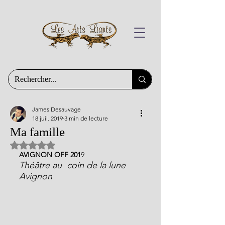
James Desauvage
18 juil. 2019
3 min de lecture
Ma famille
Noté NaN étoiles sur 5.
AVIGNON OFF 201
9 
Théâtre au  coin de la lune 
Avignon