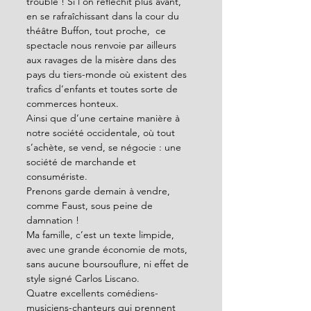
troublé ! Si l’on réfléchit plus avant, 
en se rafraîchissant dans la cour du 
théâtre Buffon, tout proche,  ce 
spectacle nous renvoie par ailleurs 
aux ravages de la misère dans des 
pays du tiers-monde où existent des 
trafics d’enfants et toutes sorte de 
commerces honteux.  
Ainsi que d’une certaine manière à 
notre société occidentale, où tout 
s’achète, se vend, se négocie : une 
société de marchande et 
consumériste. 
Prenons garde demain à vendre, 
comme Faust, sous peine de 
damnation ! 
Ma famille, c’est un texte limpide, 
avec une grande économie de mots, 
sans aucune boursouflure, ni effet de 
style signé Carlos Liscano. 
Quatre excellents comédiens-
musiciens-chanteurs qui prennent 