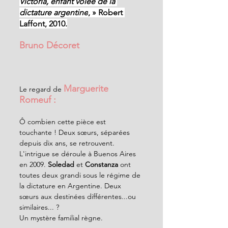
Victoria, enfant volée de la 
dictature argentine
, » Robert 
Laffont, 2010.
Bruno Décoret
Marguerite 
Le regard de 
Romeuf :
Ô combien cette pièce est 
touchante ! Deux sœurs, séparées 
depuis dix ans, se retrouvent.
L'intrigue se déroule à Buenos Aires 
en 2009. 
Soledad
 et 
Constanza
 ont 
toutes deux grandi sous le régime de 
la dictature en Argentine. Deux 
sœurs aux destinées différentes...ou 
similaires... ?
Un mystère familial règne.