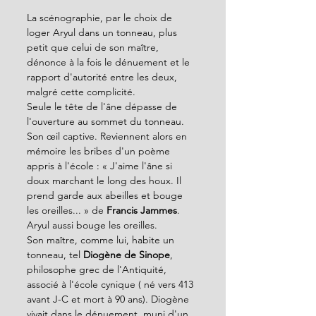
La scénographie, par le choix de 
loger Aryul dans un tonneau, plus 
petit que celui de son maître, 
dénonce à la fois le dénuement et le 
rapport d'autorité entre les deux, 
malgré cette complicité.
Seule le tête de l'âne dépasse de 
l'ouverture au sommet du tonneau. 
Son œil captive. Reviennent alors en 
mémoire les bribes d'un poème 
appris à l'école : « J'aime l'âne si 
doux marchant le long des houx. Il 
prend garde aux abeilles et bouge 
les oreilles... » de 
Francis Jammes
. 
Aryul aussi bouge les oreilles.
Son maître, comme lui, habite un 
tonneau, tel 
Diogène de Sinope
, 
philosophe grec de l'Antiquité, 
associé à l'école cynique ( né vers 413 
avant J-C et mort à 90 ans). Diogène 
vivait dans le dénuement, muni d'un 