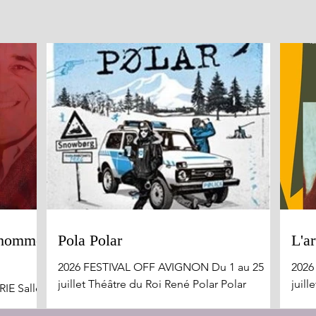
n homme
Pola Polar
L'ar
2026 FESTIVAL OFF AVIGNON Du 1 au 25
2026
juillet Théâtre du Roi René Polar Polar
juill
IE Salle :
surprend, déjoue les attentes et entraîne le
Quel