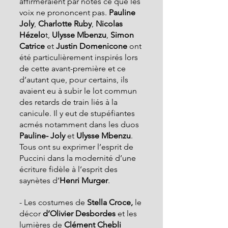
affirmeraient par notes ce que les 
voix ne prononcent pas. 
Pauline 
Joly
, 
Charlotte Ruby
, 
Nicolas 
Hézelo
t, 
Ulysse Mbenzu
, 
Simon 
Catrice
 et 
Justin Domenicone 
ont 
été particulièrement inspirés lors 
de cette avant-première et ce 
d’autant que, pour certains, ils 
avaient eu à subir le lot commun 
des retards de train liés à la 
canicule. Il y eut de stupéfiantes 
acmés notamment dans les duos 
Pauline- Joly 
et 
Ulysse Mbenzu
. 
Tous ont su exprimer l’esprit de 
Puccini dans la modernité d’une 
écriture fidèle à l’esprit des 
saynètes d’
Henri Murger
.
- Les costumes de 
Stella Croce, 
le 
décor
 d’Olivier Desbordes 
et les 
lumières de 
Clément Chebli 