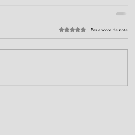
Noté 0 étoile sur 5.
Pas encore de note