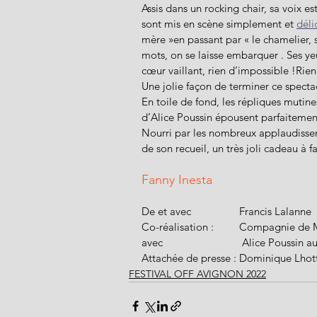
Assis dans un rocking chair, sa voix e
sont mis en scène simplement et 
dél
mère »en passant par « le chamelier, se
mots, on se laisse embarquer . Ses yeu
cœur vaillant, rien d’impossible !Rien
Une jolie façon de terminer ce spectac
En toile de fond, les répliques mutine
d’Alice Poussin épousent parfaitement 
Nourri par les nombreux applaudissem
de son recueil, un très joli cadeau à f
Fanny Inesta 
De et avec                 Francis Lalanne
Co-réalisation :         Compagnie de 
avec                            Alice Poussin
Attachée de presse : Dominique Lhot
FESTIVAL OFF AVIGNON 2022