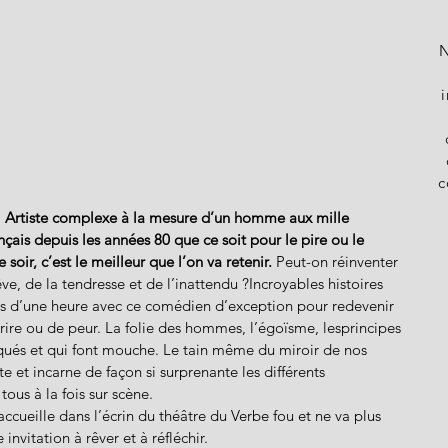
N
c
! Artiste complexe à la mesure d’un homme aux mille 
nçais depuis les années 80 que ce soit pour le pire ou le 
e soir, c’est le meilleur que l’on va retenir.
 Peut-on réinventer 
ve, de la tendresse et de l’inattendu ?Incroyables histoires 
us d’une heure avec ce comédien d’exception pour redevenir 
e rire ou de peur. La folie des hommes, l’égoïsme, lesprincipes 
qués et qui font mouche. Le tain même du miroir de nos 
e et incarne de façon si surprenante les différents 
tous à la fois sur scène.
 accueille dans l’écrin du théâtre du Verbe fou et ne va plus 
invitation à rêver et à réfléchir.