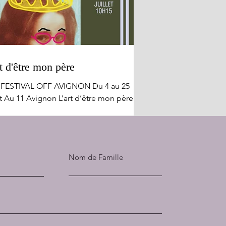
t d'être mon père
 FESTIVAL OFF AVIGNON Du 4 au 25
et Au 11 Avignon L’art d’être mon père
le apologie !! L'exaltation insensée de
ère aimant et quelque peu déphasé,
nt tous les obstacles pour rester en
avec sa fille et faire partie de sa vie,
Nom de Famille
drira tout autant qu'elle amusera. Julie
erman qui incarne ici tous les rôles de
 pièce avec prouesse, génie et vivacité,
e à rire des frasques de l'existence de
e jeune fille aimée et couvée de façon