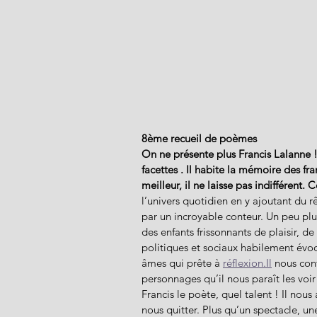
8ème recueil de poèmes 
On ne présente plus Francis Lalanne 
facettes . Il habite la mémoire des fra
meilleur, il ne laisse pas indifférent. C
l’univers quotidien en y ajoutant du rê
par un incroyable conteur. Un peu pl
des enfants frissonnants de plaisir, d
politiques et sociaux habilement évo
âmes qui prête à 
réflexion.Il
 nous cont
personnages qu’il nous paraît les voir 
Francis le poète, quel talent ! Il nous
nous quitter. Plus qu’un spectacle, une 