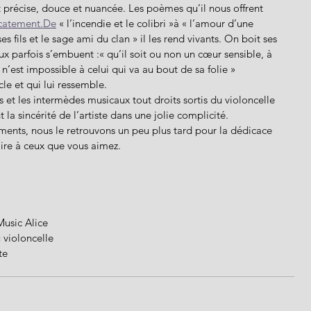
st précise, douce et nuancée. Les poèmes qu’il nous offrent 
icatement.De
 « l’incendie et le colibri »à « l’amour d’une 
s fils et le sage ami du clan » il les rend vivants. On boit ses 
x parfois s’embuent :« qu’il soit ou non un cœur sensible, à 
 n’est impossible à celui qui va au bout de sa folie »
le et qui lui ressemble.
s et les intermèdes musicaux tout droits sortis du violoncelle 
la sincérité de l’artiste dans une jolie complicité.
ents, nous le retrouvons un peu plus tard pour la dédicace 
aire à ceux que vous aimez. 
Music Alice
 au violoncelle
te