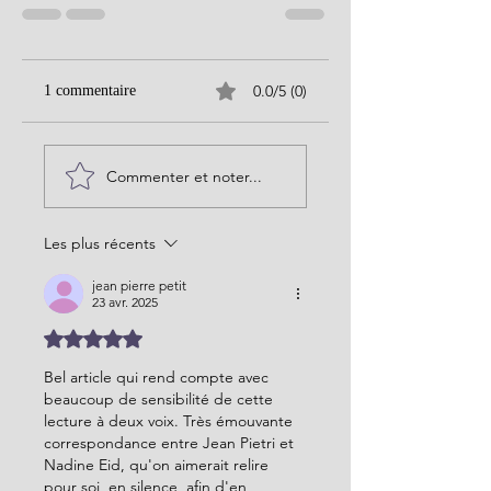
0.0/5 (0)
1 commentaire
Commenter et noter...
Les plus récents
jean pierre petit
23 avr. 2025
Noté 5 étoiles sur 5.
Bel article qui rend compte avec 
beaucoup de sensibilité de cette 
lecture à deux voix. Très émouvante 
correspondance entre Jean Pietri et 
Nadine Eid, qu'on aimerait relire 
pour soi, en silence, afin d'en 