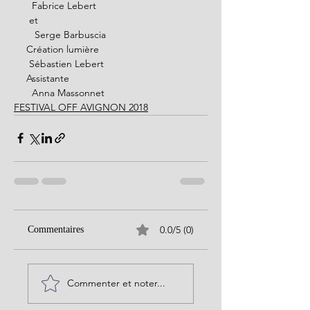
  Fabrice Lebert
 et                                                        
   Serge Barbuscia 
Création lumière                                  
 Sébastien Lebert
Assistante                                             
  Anna Massonnet 
FESTIVAL OFF AVIGNON 2018
0.0/5 (0)
Commentaires
Commenter et noter...