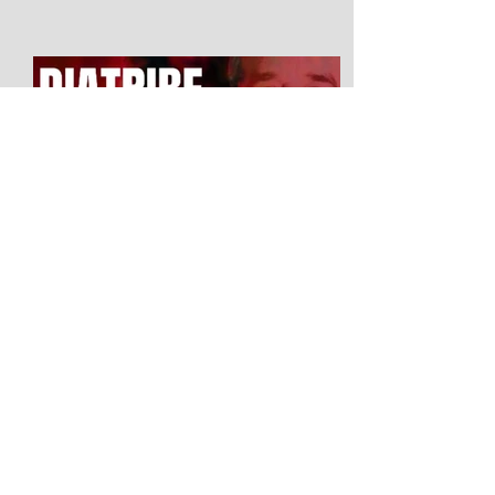
Diatribe d'amour contre un
homme assis
2026 Festival Avignon OFF LA SCIERIE
Salle : Le Studio du 5 au 25 juillet La
parole comme ultime liberté : Diatribe
contre un homme assis de Gabriel