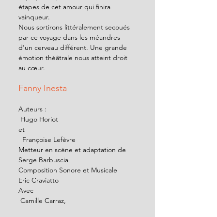
étapes de cet amour qui finira 
vainqueur.     
Nous sortirons littéralement secoués 
par ce voyage dans les méandres 
d’un cerveau différent. Une grande 
émotion théâtrale nous atteint droit 
au cœur.  
Fanny Inesta 
Auteurs :                                              
 Hugo Horiot 
et                                                         
  Françoise Lefèvre
Metteur en scène et adaptation de   
Serge Barbuscia
Composition Sonore et Musicale       
Eric Craviatto 
Avec                                                     
 Camille Carraz, 