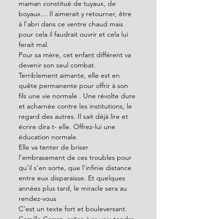
maman constitué de tuyaux, de 
boyaux… Il aimerait y retourner, être 
à l’abri dans ce ventre chaud mais 
pour cela il faudrait ouvrir et cela lui 
ferait mal.   
Pour sa mère, cet enfant différent va 
devenir son seul combat. 
Terriblement aimante, elle est en 
quête permanente pour offrir à son 
fils une vie normale . Une révolte dure 
et acharnée contre les institutions, le 
regard des autres. Il sait déjà lire et 
écrire dira t- elle. Offrez-lui une 
éducation normale.  
Elle va tenter de briser 
l’embrasement de ces troubles pour 
qu’il s’en sorte, que l’infinie distance 
entre eux disparaisse. Et quelques 
années plus tard, le miracle sera au 
rendez-vous 
C’est un texte fort et bouleversant. 
Camille Carraz, grâce à sa voix tendre 