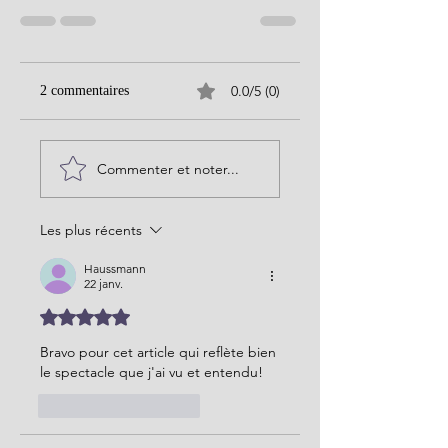
0.0/5 (0)
2 commentaires
Commenter et noter...
Les plus récents
Haussmann
22 janv.
Noté 5 étoiles sur 5.
Bravo pour cet article qui reflète bien 
le spectacle que j'ai vu et entendu!
J'aime
Répondre