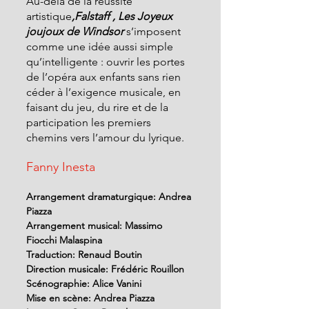
Au-delà de la réussite 
artistique
,Falstaff , Les Joyeux 
joujoux de Windsor 
s’imposent 
comme une idée aussi simple 
qu’intelligente : ouvrir les portes 
de l’opéra aux enfants sans rien 
céder à l’exigence musicale, en 
faisant du jeu, du rire et de la 
participation les premiers 
chemins vers l’amour du lyrique.
Fanny Inesta
Arrangement dramaturgique: Andrea 
Piazza
Arrangement musical: Massimo 
Fiocchi Malaspina
Traduction: Renaud Boutin
Direction musicale: Frédéric Rouillon
Scénographie: Alice Vanini
Mise en scène: Andrea Piazza