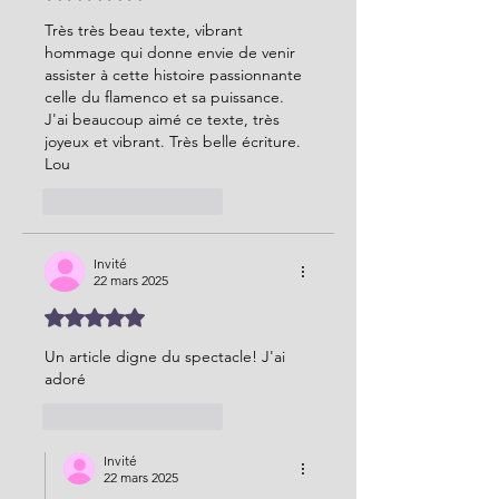
Très très beau texte, vibrant 
hommage qui donne envie de venir 
assister à cette histoire passionnante 
celle du flamenco et sa puissance. 
J'ai beaucoup aimé ce texte, très 
joyeux et vibrant. Très belle écriture. 
Lou
J'aime
Répondre
Invité
22 mars 2025
Noté 5 étoiles sur 5.
Un article digne du spectacle! J'ai 
adoré
J'aime
Répondre
Invité
22 mars 2025