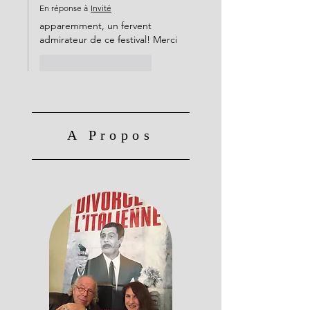
En réponse à
Invité
apparemment, un fervent 
admirateur de ce festival! Merci
J'aime
Répondre
A Propos